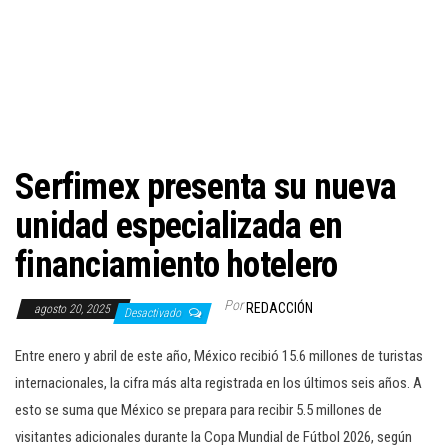
c
i
ó
n
Serfimex presenta su nueva
unidad especializada en
financiamiento hotelero
Por
REDACCIÓN
agosto 20, 2025
Desactivado
Entre enero y abril de este año, México recibió 15.6 millones de turistas
internacionales, la cifra más alta registrada en los últimos seis años. A
esto se suma que México se prepara para recibir 5.5 millones de
visitantes adicionales durante la Copa Mundial de Fútbol 2026, según