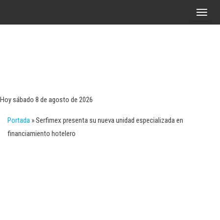
Saltar
A
al
l
contenido
t
e
r
Tecn
Noticias 
opinión
n
sobre
a
tecnologí
Hoy sábado 8 de agosto de 2026
y
r
negocio
Portada
»
Serfimex presenta su nueva unidad especializada en
l
financiamiento hotelero
a
n
a
v
e
g
a