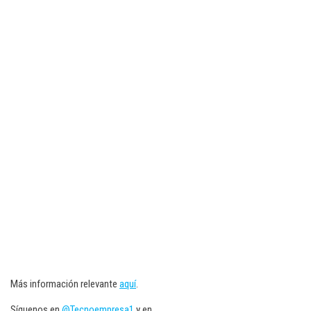
Más información relevante
aquí
.
Síguenos en
@Tecnoempresa1
y en