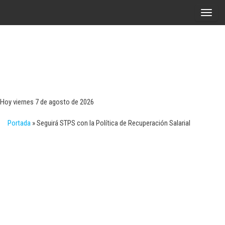
Saltar
A
al
l
contenido
t
e
r
Tecn
Noticias 
opinión
n
sobre
a
tecnologí
Hoy viernes 7 de agosto de 2026
y
r
negocio
Portada
»
Seguirá STPS con la Política de Recuperación Salarial
l
a
n
a
v
e
g
a