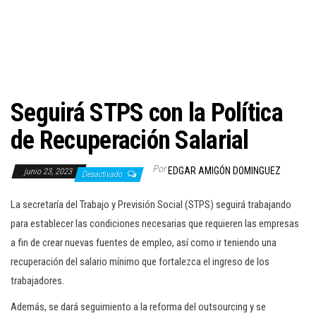
c
i
ó
n
Seguirá STPS con la Política
de Recuperación Salarial
Por
EDGAR AMIGÓN DOMINGUEZ
junio 23, 2023
Desactivado
La secretaría del Trabajo y Previsión Social (STPS) seguirá trabajando
para establecer las condiciones necesarias que requieren las empresas
a fin de crear nuevas fuentes de empleo, así como ir teniendo una
recuperación del salario mínimo que fortalezca el ingreso de los
trabajadores.
Además, se dará seguimiento a la reforma del outsourcing y se