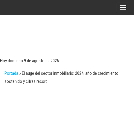
Saltar
A
al
l
contenido
t
e
r
Tecn
Noticias 
opinión
n
sobre
a
tecnologí
Hoy domingo 9 de agosto de 2026
y
r
negocio
Portada
»
El auge del sector inmobiliario: 2024, año de crecimiento
l
sostenido y cifras récord
a
n
a
v
e
g
a