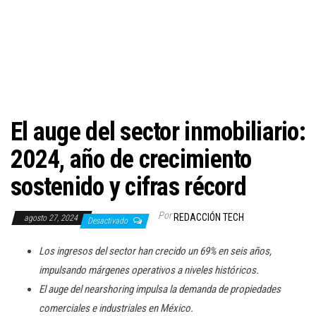
c
i
ó
n
El auge del sector inmobiliario:
2024, año de crecimiento
sostenido y cifras récord
Por
REDACCIÓN TECH
agosto 27, 2024
Desactivado
Los ingresos del sector han crecido un 69% en seis años,
impulsando márgenes operativos a niveles históricos.
El auge del nearshoring impulsa la demanda de propiedades
comerciales e industriales en México.