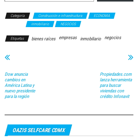
Categoría
Construcción e infraestructura
ECONOMIA
FINANZAS
inmobiliario
NEGOCIOS
empresas
negocios
bienes raíces
inmobiliario
Etiquetas
Dow anuncia
Propiedades.com
cambios en
lanza herramienta
América Latina y
para buscar
nuevo presidente
viviendas con
para la región
crédito Infonavit
OAZIS SELFCARE CDMX