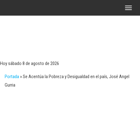
Saltar
A
al
l
contenido
t
e
r
Tecn
Noticias 
opinión
n
sobre
a
tecnologí
Hoy sábado 8 de agosto de 2026
y
r
negocio
Portada
»
Se Acentúa la Pobreza y Desigualdad en el país, José Angel
l
Gurria
a
n
a
v
e
g
a