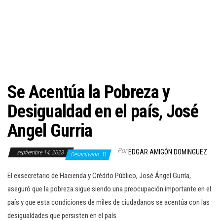
c
i
ó
n
Se Acentúa la Pobreza y
Desigualdad en el país, José
Angel Gurria
Por
EDGAR AMIGÓN DOMINGUEZ
septiembre 14, 2023
Desactivado
El exsecretario de Hacienda y Crédito Público, José Ángel Gurría,
aseguró que la pobreza sigue siendo una preocupación importante en el
país y que esta condiciones de miles de ciudadanos se acentúa con las
desigualdades que persisten en el país.