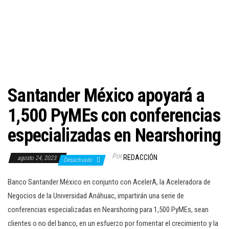
c
i
ó
n
Santander México apoyará a
1,500 PyMEs con conferencias
especializadas en Nearshoring
Por
REDACCIÓN
agosto 24, 2023
Desactivado
Banco Santander México en conjunto con AcelerA, la Aceleradora de
Negocios de la Universidad Anáhuac, impartirán una serie de
conferencias especializadas en Nearshoring para 1,500 PyMEs, sean
clientes o no del banco, en un esfuerzo por fomentar el crecimiento y la