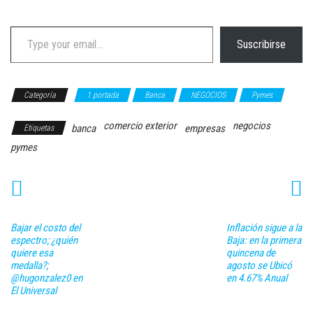
Type your email…
Suscribirse
Categoría
1 portada
Banca
NEGOCIOS
Pymes
comercio exterior
negocios
banca
empresas
Etiquetas
pymes
Bajar el costo del
Inflación sigue a la
espectro; ¿quién
Baja: en la primera
quiere esa
quincena de
medalla?;
agosto se Ubicó
@hugonzalez0 en
en 4.67% Anual
El Universal