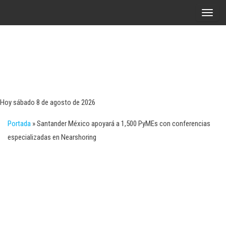
Saltar
A
al
l
contenido
t
e
r
Tecn
Noticias 
opinión
n
sobre
a
tecnologí
Hoy sábado 8 de agosto de 2026
y
r
negocio
Portada
»
Santander México apoyará a 1,500 PyMEs con conferencias
l
especializadas en Nearshoring
a
n
a
v
e
g
a