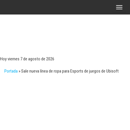
Saltar
A
al
l
contenido
t
e
r
Tecn
Noticias 
opinión
n
sobre
a
tecnologí
Hoy viernes 7 de agosto de 2026
y
r
negocio
Portada
»
Sale nueva línea de ropa para Esports de juegos de Ubisoft
l
a
n
a
v
e
g
a