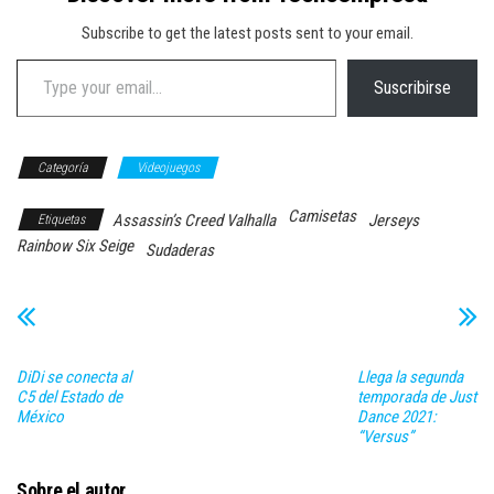
Subscribe to get the latest posts sent to your email.
Type your email…
Suscribirse
Categoría
Videojuegos
Camisetas
Assassin’s Creed Valhalla
Jerseys
Etiquetas
Rainbow Six Seige
Sudaderas
DiDi se conecta al
Llega la segunda
C5 del Estado de
temporada de Just
México
Dance 2021:
“Versus”
Sobre el autor