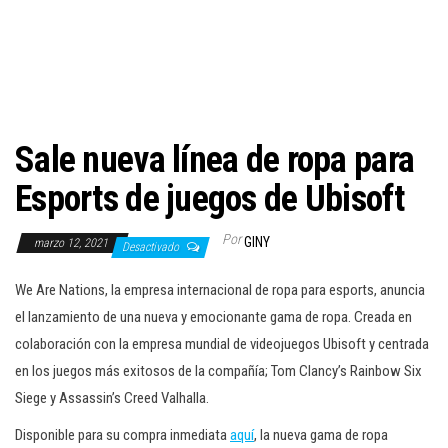
c
i
ó
n
Sale nueva línea de ropa para
Esports de juegos de Ubisoft
Por
GINY
marzo 12, 2021
Desactivado
We Are Nations, la empresa internacional de ropa para esports, anuncia
el lanzamiento de una nueva y emocionante gama de ropa. Creada en
colaboración con la empresa mundial de videojuegos Ubisoft y centrada
en los juegos más exitosos de la compañía; Tom Clancy’s Rainbow Six
Siege y Assassin’s Creed Valhalla.
Disponible para su compra inmediata
aquí
, la nueva gama de ropa