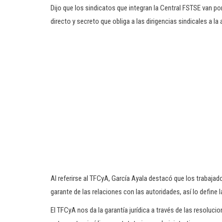
Dijo que los sindicatos que integran la Central FSTSE van po
directo y secreto que obliga a las dirigencias sindicales a la 
Al referirse al TFCyA, García Ayala destacó que los trabaja
garante de las relaciones con las autoridades, así lo define la
El TFCyA nos da la garantía jurídica a través de las resolucio