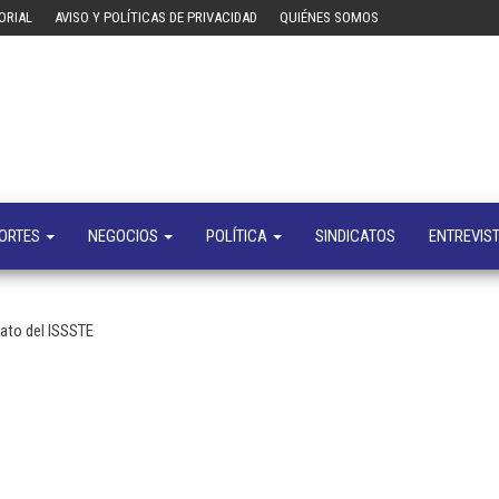
ORIAL
AVISO Y POLÍTICAS DE PRIVACIDAD
QUIÉNES SOMOS
Tecn
Noticias 
opinión
sobre
tecnologí
y
negocio
ORTES
NEGOCIOS
POLÍTICA
SINDICATOS
ENTREVIS
ato del ISSSTE