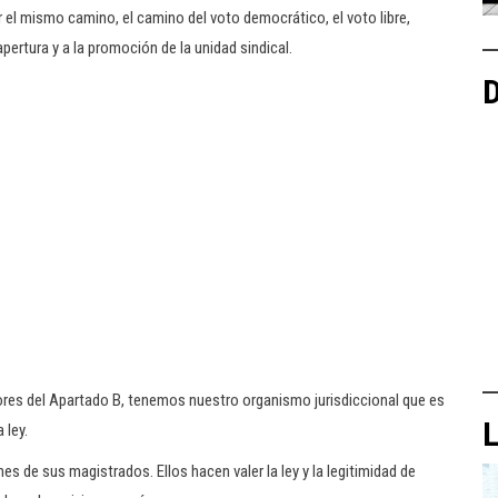
r el mismo camino, el camino del voto democrático, el voto libre,
apertura y a la promoción de la unidad sindical.
D
dores del Apartado B, tenemos nuestro organismo jurisdiccional que es
L
 ley.
nes de sus magistrados. Ellos hacen valer la ley y la legitimidad de