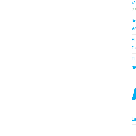
¿E
7,
Re
Añ
El
Ca
El
me
La