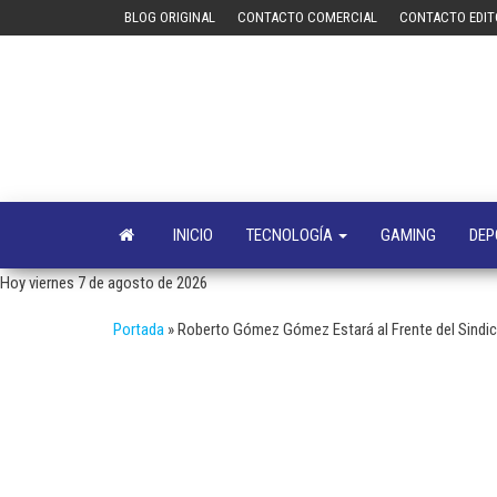
Saltar
BLOG ORIGINAL
CONTACTO COMERCIAL
CONTACTO EDIT
al
contenido
INICIO
TECNOLOGÍA
GAMING
DEP
Hoy viernes 7 de agosto de 2026
Portada
»
Roberto Gómez Gómez Estará al Frente del Sindic