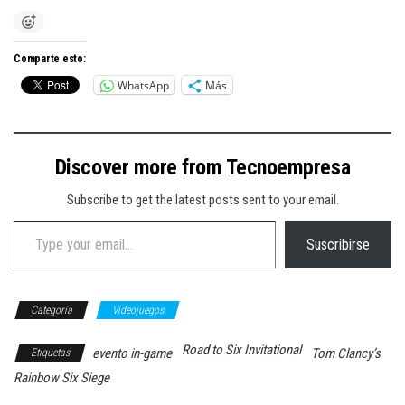
Comparte esto:
WhatsApp
Más
Discover more from Tecnoempresa
Subscribe to get the latest posts sent to your email.
Type your email…
Suscribirse
Categoría
Videojuegos
Road to Six Invitational
evento in-game
Tom Clancy’s
Etiquetas
Rainbow Six Siege