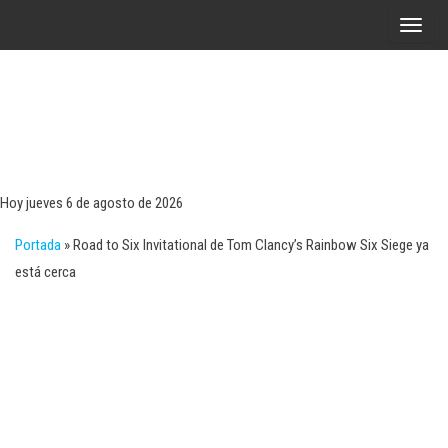
Saltar
A
al
l
contenido
t
e
r
Tecn
Noticias 
opinión
n
sobre
a
tecnologí
Hoy jueves 6 de agosto de 2026
y
r
negocio
Portada
»
Road to Six Invitational de Tom Clancy’s Rainbow Six Siege ya
l
está cerca
a
n
a
v
e
g
a