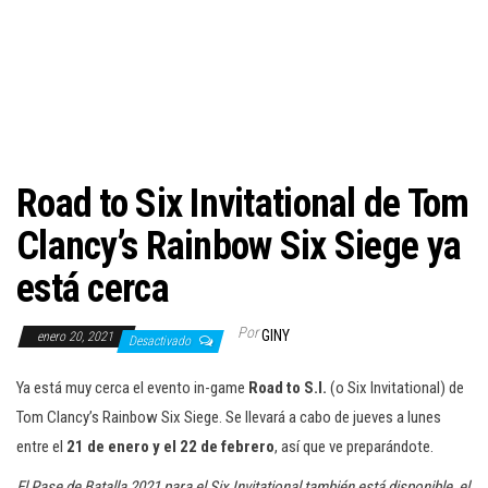
c
i
ó
n
Road to Six Invitational de Tom
Clancy’s Rainbow Six Siege ya
está cerca
Por
GINY
enero 20, 2021
Desactivado
Ya está muy cerca el evento in-game
Road to S.I.
(o Six Invitational) de
Tom Clancy’s Rainbow Six Siege. Se llevará a cabo de jueves a lunes
entre el
21 de enero y el 22 de febrero
, así que ve preparándote.
El Pase de Batalla 2021 para el Six Invitational también está disponible, el