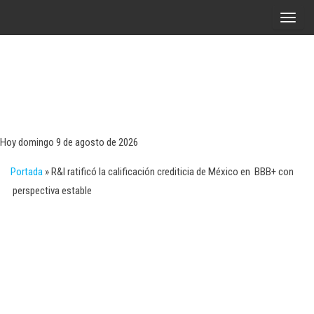
Saltar
A
al
l
contenido
t
e
r
Tecn
Noticias 
opinión
n
sobre
a
tecnologí
Hoy domingo 9 de agosto de 2026
y
r
negocio
Portada
»
R&I ratificó la calificación crediticia de México en BBB+ con
l
perspectiva estable
a
n
a
v
e
g
a