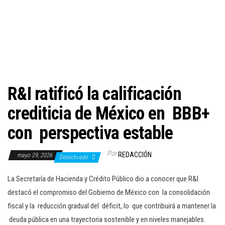
c
i
ó
n
R&I ratificó la calificación
crediticia de México en BBB+
con perspectiva estable
Por
REDACCIÓN
mayo 29, 2026
Desactivado
La Secretaría de Hacienda y Crédito Público dio a conocer que R&I
destacó el compromiso del Gobierno de México con la consolidación
fiscal y la reducción gradual del déficit, lo que contribuirá a mantener la
deuda pública en una trayectoria sostenible y en niveles manejables.