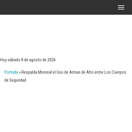
Saltar
A
al
l
contenido
t
e
r
Tecn
Noticias 
opinión
n
sobre
a
tecnologí
Hoy sábado 8 de agosto de 2026
y
r
negocio
Portada
»
Respalda Monreal el Uso de Armas de Alto entre Los Cuerpos
l
de Seguridad
a
n
a
v
e
g
a