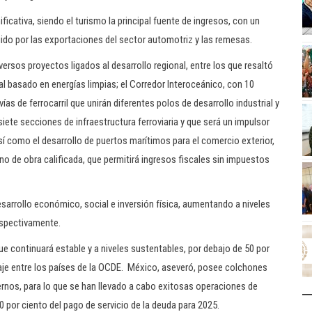
icativa, siendo el turismo la principal fuente de ingresos, con un
ido por las exportaciones del sector automotriz y las remesas.
iversos proyectos ligados al desarrollo regional, entre los que resaltó
ial basado en energías limpias; el Corredor Interoceánico, con 10
ías de ferrocarril que unirán diferentes polos de desarrollo industrial y
siete secciones de infraestructura ferroviaria y que será un impulsor
í como el desarrollo de puertos marítimos para el comercio exterior,
no de obra calificada, que permitirá ingresos fiscales sin impuestos
esarrollo económico, social e inversión física, aumentando a niveles
respectivamente.
que continuará estable y a niveles sustentables, por debajo de 50 por
taje entre los países de la OCDE. México, aseveró, posee colchones
rnos, para lo que se han llevado a cabo exitosas operaciones de
0 por ciento del pago de servicio de la deuda para 2025.