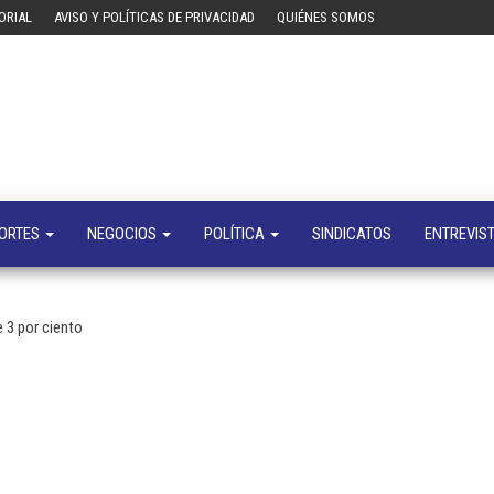
ORIAL
AVISO Y POLÍTICAS DE PRIVACIDAD
QUIÉNES SOMOS
Tecn
Noticias 
opinión
sobre
tecnologí
y
negocio
ORTES
NEGOCIOS
POLÍTICA
SINDICATOS
ENTREVIS
3 por ciento