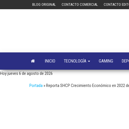
Saltar
BLOG ORIGINAL
CONTACTO COMERCIAL
CONTACTO EDIT
al
contenido
INICIO
TECNOLOGÍA
GAMING
DEP
Hoy jueves 6 de agosto de 2026
Portada
»
Reporta SHCP Crecimiento Económico en 2022 de 