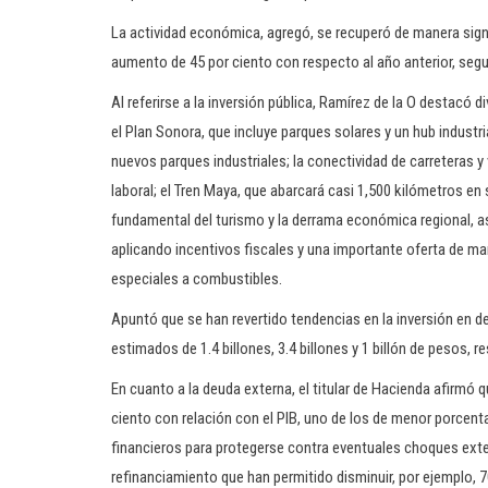
La actividad económica, agregó, se recuperó de manera signif
aumento de 45 por ciento con respecto al año anterior, segu
Al referirse a la inversión pública, Ramírez de la O destacó d
el Plan Sonora, que incluye parques solares y un hub industr
nuevos parques industriales; la conectividad de carreteras y v
laboral; el Tren Maya, que abarcará casi 1,500 kilómetros en 
fundamental del turismo y la derrama económica regional, as
aplicando incentivos fiscales y una importante oferta de ma
especiales a combustibles.
Apuntó que se han revertido tendencias en la inversión en d
estimados de 1.4 billones, 3.4 billones y 1 billón de pesos, 
En cuanto a la deuda externa, el titular de Hacienda afirmó 
ciento con relación con el PIB, uno de los de menor porcen
financieros para protegerse contra eventuales choques exte
refinanciamiento que han permitido disminuir, por ejemplo, 7