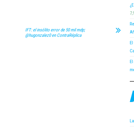
¿E
7,
Re
IFT: el insólito error de 50 mil mdp;
Añ
@hugonzalez0 en ContraRéplica
El
Ca
El
me
La