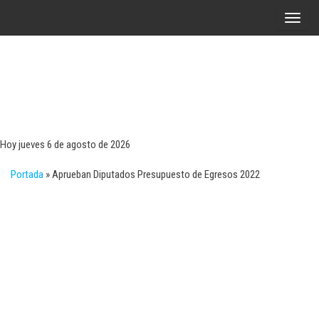
Saltar
A
al
l
contenido
t
e
r
Tecn
Noticias 
opinión
n
sobre
a
tecnologí
Hoy jueves 6 de agosto de 2026
y
r
negocio
Portada
»
Aprueban Diputados Presupuesto de Egresos 2022
l
a
n
a
v
e
g
a