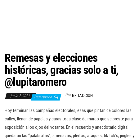
c
i
ó
n
Remesas y elecciones
históricas, gracias solo a ti,
@lupitaromero
Por
REDACCIÓN
junio 2, 2021
Desactivado
Hoy terminan las campañas electorales, esas que pintan de colores las
calles, llenan de papeles y caras toda clase de marco que se preste para
exposición a los ojos del votante. En el recuerdo y anecdotario digital
quedarán las “palabrotas”, amenazas, pleitos, ataques, tik tok’s, jingles y