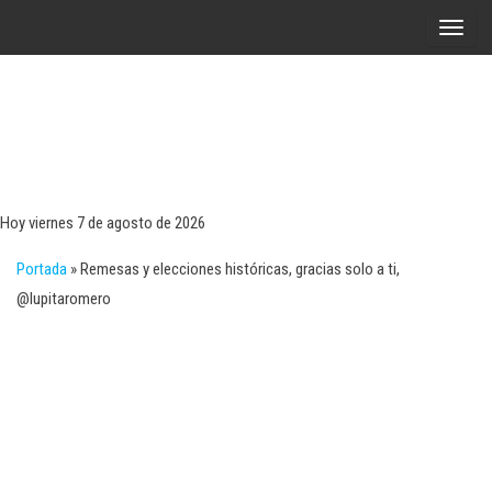
Saltar
A
al
l
contenido
t
e
r
Tecn
Noticias 
opinión
n
sobre
a
tecnologí
Hoy viernes 7 de agosto de 2026
y
r
negocio
Portada
»
Remesas y elecciones históricas, gracias solo a ti,
l
@lupitaromero
a
n
a
v
e
g
a