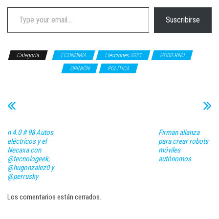
Type your email…
Suscribirse
Categoría
ECONOMIA
Elecciones 2021
GOBIERNO
Guadalupe Romero
OPINIÓN
POLÍTICA
n 4.0 # 98 Autos
Firman alianza
eléctricos y el
para crear robots
Necaxa con
móviles
@tecnologeek,
autónomos
@hugonzalez0 y
@perrusky
Los comentarios están cerrados.