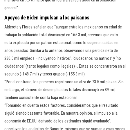
mantuvo en 7.9%, mejor que la ligera alza registrada en la población
general”.
Apoyos de Biden impulsan a los paisanos
Alderete y Flores señalan que “aunque entre los mexicanos en edad de
trabajar la población total disminuyó en 165.3 mil, creemos que esto
está explicado por un patrón estacional, como lo sugieren caídas en
años pasados. Similar a lo anterior, observamos una pérdida neta de
230.5 mil empleos –incluyendo ‘nativos’, ‘ciudadanos no nativos’ y ‘no
ciudadanos’ (tanto legales como ilegales)–. Estas se concentraron en el
segundo (-148.7 mil) y tercer grupos (-155.3 mil).
“Por el contrario, los primeros registraron un alza de 73.5 mil plazas. Sin
embargo, el número de desempleados totales disminuyó en 89 mil,
también consistente con la baja estacional.
“Tomando en cuenta estos factores, consideramos que el resultado
siguió siendo bastante favorable. En nuestra opinión, el impulso a la
economía de EE.UU. derivado de los estímulos siguió ayudando”,
concluyen los analistas de Banorte, mismos que se suman a esas voces