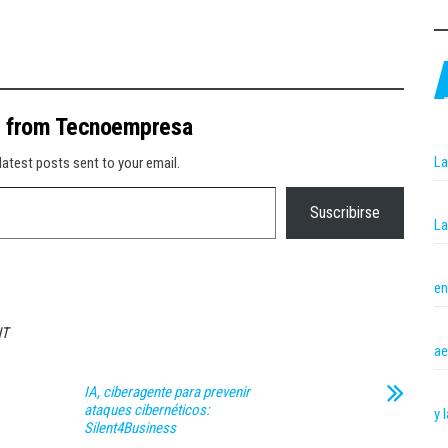
e from Tecnoempresa
La
latest posts sent to your email.
Suscribirse
La
en
NT
ae
IA, ciberagente para prevenir
ataques cibernéticos:
y 
Silent4Business