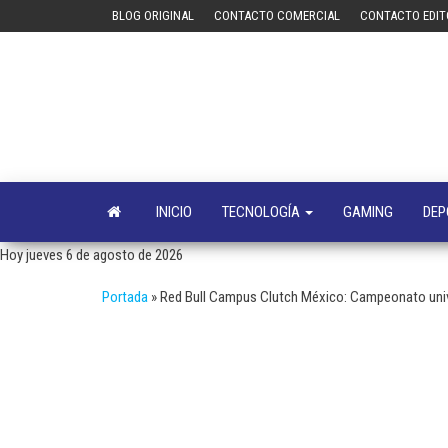
Saltar
BLOG ORIGINAL
CONTACTO COMERCIAL
CONTACTO EDIT
al
contenido
INICIO
TECNOLOGÍA
GAMING
DEP
Hoy jueves 6 de agosto de 2026
Portada
»
Red Bull Campus Clutch México: Campeonato uni