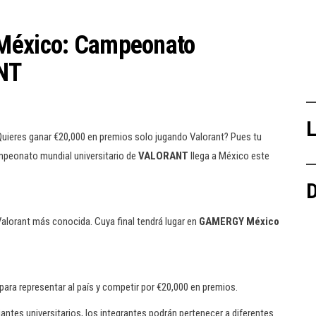
 México: Campeonato
NT
L
uieres ganar €20,000 en premios solo jugando Valorant? Pues tu
mpeonato mundial universitario de
VALORANT
llega a México este
D
Valorant más conocida. Cuya final tendrá lugar en
GAMERGY México
 para representar al país y competir por €20,000 en premios.
antes universitarios, los integrantes podrán pertenecer a diferentes