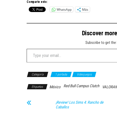
Comparte esto:
WhatsApp
Más
Discover mor
Subscribe to get the 
Type your email…
Categoría
1 portada
Videojuegos
Red Bull Campus Clutch
México
VALORA
Etiquetas
¡Review! Los Sims 4: Rancho de
Caballos