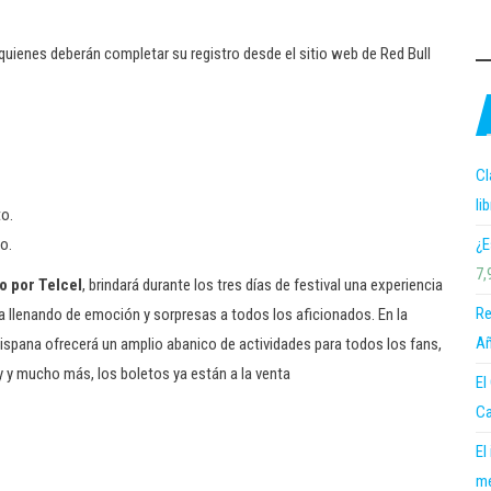
 quienes deberán completar su registro desde el sitio web de Red Bull
Cl
li
to.
¿E
to.
7,
 por Telcel
, brindará durante los tres días de festival una experiencia
Re
da llenando de emoción y sorpresas a todos los aficionados. En la
Añ
hispana ofrecerá un amplio abanico de actividades para todos los fans,
 y mucho más, los boletos ya están a la venta
El
Ca
El
me