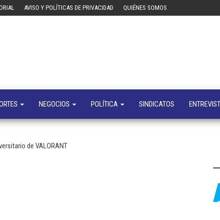
ORIAL
AVISO Y POLÍTICAS DE PRIVACIDAD
QUIÉNES SOMOS
Tecn
Noticias 
opinión
sobre
tecnologí
y
negocio
ORTES
NEGOCIOS
POLÍTICA
SINDICATOS
ENTREVIS
versitario de VALORANT