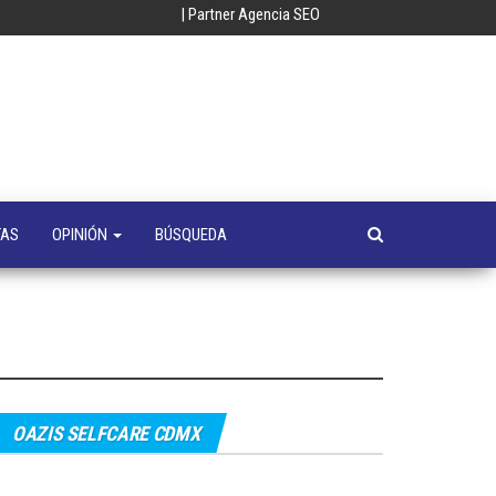
| Partner Agencia SEO
oempresa
y
a
s
TAS
OPINIÓN
BÚSQUEDA
OAZIS SELFCARE CDMX