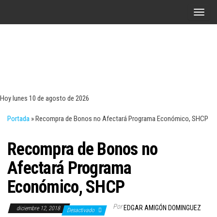
Saltar
A
al
l
contenido
t
e
r
Tecn
Noticias 
opinión
n
sobre
a
tecnologí
Hoy lunes 10 de agosto de 2026
y
r
negocio
Portada
»
Recompra de Bonos no Afectará Programa Económico, SHCP
l
a
Recompra de Bonos no
n
a
Afectará Programa
v
Económico, SHCP
e
g
Por
EDGAR AMIGÓN DOMINGUEZ
diciembre 12, 2018
a
Desactivado