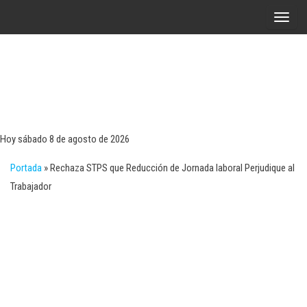
Saltar
A
al
l
contenido
t
e
r
Tecn
Noticias 
opinión
n
sobre
a
tecnologí
Hoy sábado 8 de agosto de 2026
y
r
negocio
Portada
»
Rechaza STPS que Reducción de Jornada laboral Perjudique al
l
Trabajador
a
n
a
v
e
g
a