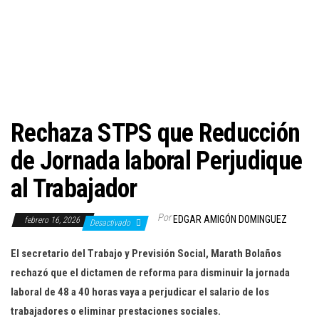
c
i
ó
n
Rechaza STPS que Reducción
de Jornada laboral Perjudique
al Trabajador
Por
EDGAR AMIGÓN DOMINGUEZ
febrero 16, 2026
Desactivado
El secretario del Trabajo y Previsión Social, Marath Bolaños
rechazó que el dictamen de reforma para disminuir la jornada
laboral de 48 a 40 horas vaya a perjudicar el salario de los
trabajadores o eliminar prestaciones sociales.