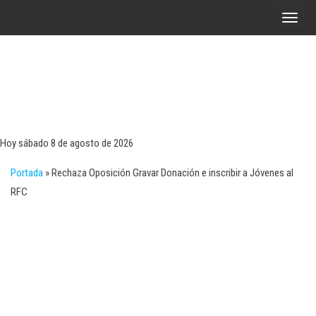
Saltar
A
al
l
contenido
t
e
r
Tecn
Noticias 
opinión
n
sobre
a
tecnologí
Hoy sábado 8 de agosto de 2026
y
r
negocio
Portada
»
Rechaza Oposición Gravar Donación e inscribir a Jóvenes al
l
RFC
a
n
a
v
e
g
a