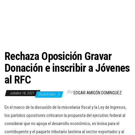
c
i
ó
n
Rechaza Oposición Gravar
Donación e inscribir a Jóvenes
al RFC
Por
EDGAR AMIGÓN DOMINGUEZ
octubre 18, 2021
Desactivado
En el marco de la discusión de la miscelania fiscal y la Ley de Ingresos,
los partidos opositores criticaron la propuesta del ejecutivo federal al
considerar que no apoya el desarrollo económico, es levisa para el
contribuyente y el paquete tributario lastima al sector exportador y al