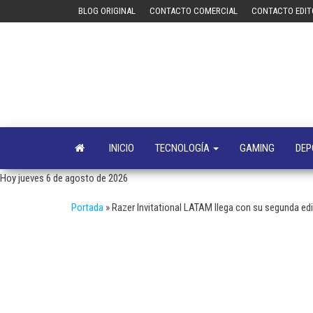
Saltar
BLOG ORIGINAL
CONTACTO COMERCIAL
CONTACTO EDIT
al
contenido
INICIO
TECNOLOGÍA
GAMING
DEP
Hoy jueves 6 de agosto de 2026
Portada
»
Razer Invitational LATAM llega con su segunda ed