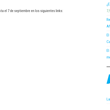
¿E
7,
a el 7 de septiembre en los siguientes links:
Re
Añ
El
Ca
El
me
La