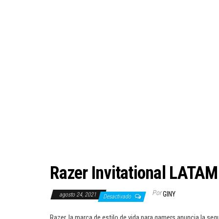
Razer Invitational LATAM
Por
GINY
agosto 24, 2021
Desactivado
Razer, la marca de estilo de vida para gamers anuncia la seg