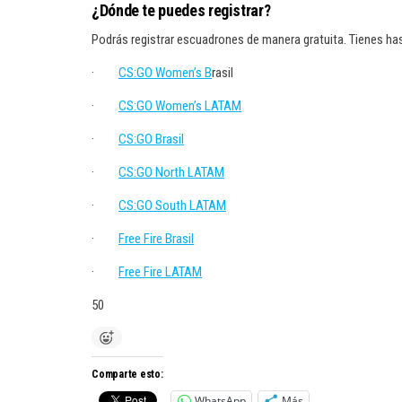
¿Dónde te puedes registrar?
Podrás registrar escuadrones de manera gratuita. Tienes hast
·
CS:GO Women’s B
rasil
·
CS:GO Women’s LATAM
·
CS:GO Brasil
·
CS:GO North LATAM
·
CS:GO South LATAM
·
Free Fire Brasil
·
Free Fire LATAM
50
Comparte esto:
WhatsApp
Más