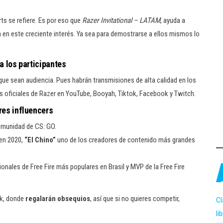
ts se refiere. Es por eso que
Razer Invitational – LATAM
, ayuda a
 en este creciente interés. Ya sea para demostrarse a ellos mismos lo
a los participantes
que sean audiencia. Pues habrán transmisiones de alta calidad en los
es oficiales de Razer en YouTube, Booyah, Tiktok, Facebook y Twitch.
res influencers
comunidad de CS: GO.
 en 2020,
“El Chino”
uno de los creadores de contenido más grandes
ionales de Free Fire más populares en Brasil y MVP de la Free Fire
ok, donde
regalarán obsequios
, así que si no quieres competir,
Cl
li