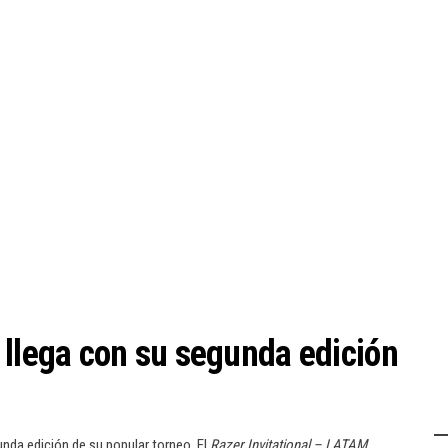
 llega con su segunda edición
unda edición de su popular torneo. El
Razer Invitational – LATAM
.