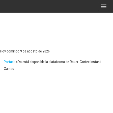
Saltar
A
al
l
contenido
t
e
r
Tecn
Noticias 
opinión
n
sobre
a
tecnologí
Hoy domingo 9 de agosto de 2026
y
r
negocio
Portada
»
Ya está disponible la plataforma de Razer: Cortex Instant
l
Games
a
n
a
v
e
g
a