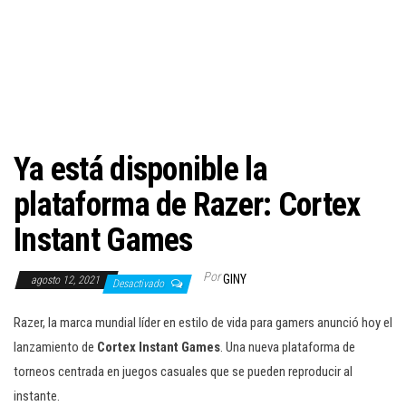
c
i
ó
n
Ya está disponible la
plataforma de Razer: Cortex
Instant Games
Por
GINY
agosto 12, 2021
Desactivado
Razer, la marca mundial líder en estilo de vida para gamers anunció hoy el
lanzamiento de
Cortex Instant Games
. Una nueva plataforma de
torneos centrada en juegos casuales que se pueden reproducir al
instante.