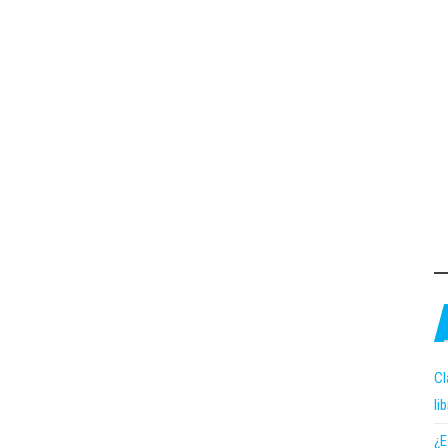
Cl
li
¿E