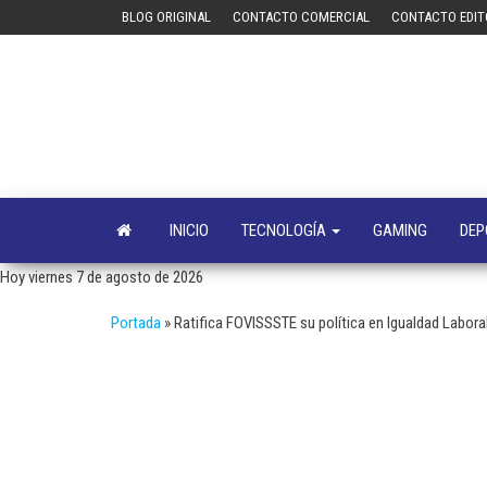
Saltar
BLOG ORIGINAL
CONTACTO COMERCIAL
CONTACTO EDIT
al
contenido
INICIO
TECNOLOGÍA
GAMING
DEP
Hoy viernes 7 de agosto de 2026
Portada
»
Ratifica FOVISSSTE su política en Igualdad Labora