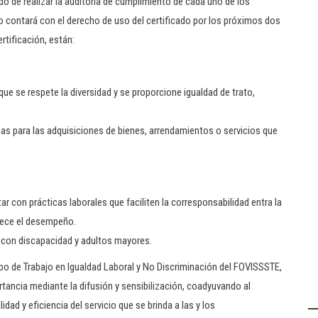
do de realizar la auditoría de cumplimiento de cada uno de los
o contará con el derecho de uso del certificado por los próximos dos
rtificación, están:
 que se respete la diversidad y se proporcione igualdad de trato,
cas para las adquisiciones de bienes, arrendamientos o servicios que
 con prácticas laborales que faciliten la corresponsabilidad entra la
talece el desempeño.
s con discapacidad y adultos mayores.
upo de Trabajo en Igualdad Laboral y No Discriminación del FOVISSSTE,
tancia mediante la difusión y sensibilización, coadyuvando al
dad y eficiencia del servicio que se brinda a las y los