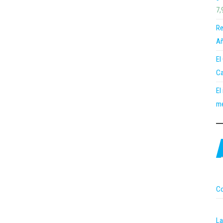
7,
Re
Añ
El
Ca
El
me
Co
La