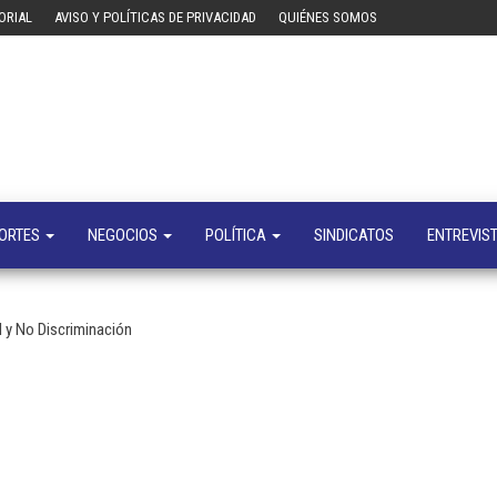
ORIAL
AVISO Y POLÍTICAS DE PRIVACIDAD
QUIÉNES SOMOS
Tecn
Noticias 
opinión
sobre
tecnologí
y
negocio
ORTES
NEGOCIOS
POLÍTICA
SINDICATOS
ENTREVIS
l y No Discriminación