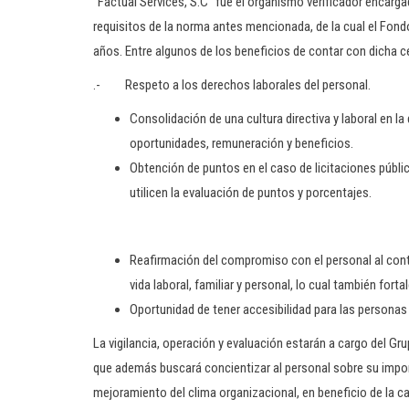
“Factual Services, S.C” fue el organismo verificador encarga
requisitos de la norma antes mencionada, de la cual el Fond
años. Entre algunos de los beneficios de contar con dicha ce
.- Respeto a los derechos laborales del personal.
Consolidación de una cultura directiva y laboral en la
oportunidades, remuneración y beneficios.
Obtención de puntos en el caso de licitaciones públi
utilicen la evaluación de puntos y porcentajes.
Reafirmación del compromiso con el personal al contar
vida laboral, familiar y personal, lo cual también for
Oportunidad de tener accesibilidad para las persona
La vigilancia, operación y evaluación estarán a cargo del Gr
que además buscará concientizar al personal sobre su impor
mejoramiento del clima organizacional, en beneficio de la cali