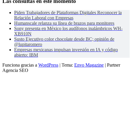
Las consultas en este momento
Piden Trabajadores de Plataformas Digitales Reconocer la
Relación Laboral con Empresas
Humanscale relanza su línea de brazos para monitores
Sony presenta en México los audífonos inalámbricos WH-
XB910N
Susto Ejecutivo color chocolate desde BC; opinión de
@lupitaromero
Empresas mexicanas impulsan inversión en IA y código
abierto: IBM
Funciona gracias a
WordPress
|
Tema:
Envo Magazine
| Partner
Agencia SEO