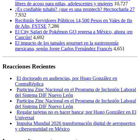
libres de acoso para niñas, adolescentes y mujeres
10,727
¿Es confiable tuhabi? ¿que es una proptech? #tecnocharla 27
7,932
Recibirán Servidores Públicos 14,500 Pesos en Vales de fin
de Año, FSTSE
7,286
El City Safari de Pokémon GO regresa a México, ahora ¡en
Cancún!
4,692
El impacto de los tamales gourmet en la gastronomía
mexicana, según Jorge Carlos Fernández Francés
4,651
Reacciones Recientes
El doctorado en audiencias, por Hugo González en
ContraRéplica
Participa Zinc Nacional en el Programa de Inclusión Laboral
del Sistema DIF Nuevo León
Participa Zinc Nacional en el Programa de Inclusión Laboral
del Sistema DIF Nuevo León
Regalar tarjetas no es hacer banca; por Hugo González en El
Universal
Impulsa Mundial 2026 transformación digital de aeropuertos
y ciberseguridad en México