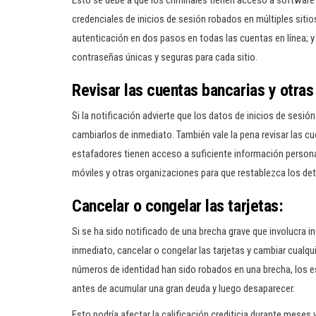
Esto se debe a que los criminales tienen acceso a softwar
credenciales de inicios de sesión robados en múltiples sitio
autenticación en dos pasos en todas las cuentas en línea; y
contraseñas únicas y seguras para cada sitio.
Revisar las cuentas bancarias y otras
Si la notificación advierte que los datos de inicios de sesió
cambiarlos de inmediato. También vale la pena revisar las cu
estafadores tienen acceso a suficiente información persona
móviles y otras organizaciones para que restablezca los de
Cancelar o congelar las tarjetas:
Si se ha sido notificado de una brecha grave que involucra i
inmediato, cancelar o congelar las tarjetas y cambiar cualqu
números de identidad han sido robados en una brecha, los es
antes de acumular una gran deuda y luego desaparecer.
Esto podría afectar la calificación crediticia durante mese