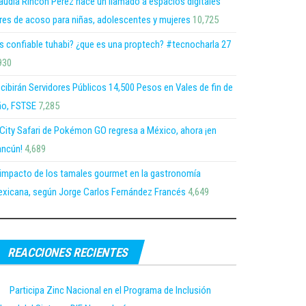
audia Rincón Pérez hace un llamado a espacios digitales
bres de acoso para niñas, adolescentes y mujeres
10,725
s confiable tuhabi? ¿que es una proptech? #tecnocharla 27
930
cibirán Servidores Públicos 14,500 Pesos en Vales de fin de
o, FSTSE
7,285
 City Safari de Pokémon GO regresa a México, ahora ¡en
ncún!
4,689
 impacto de los tamales gourmet en la gastronomía
xicana, según Jorge Carlos Fernández Francés
4,649
REACCIONES RECIENTES
Participa Zinc Nacional en el Programa de Inclusión