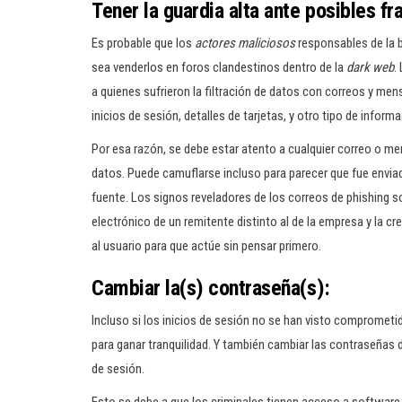
Tener la guardia alta ante posibles f
Es probable que los
actores maliciosos
responsables de la 
sea venderlos en foros clandestinos dentro de la
dark web
.
a quienes sufrieron la filtración de datos con correos y me
inicios de sesión, detalles de tarjetas, y otro tipo de infor
Por esa razón, se debe estar atento a cualquier correo o men
datos. Puede camuflarse incluso para parecer que fue enviad
fuente. Los signos reveladores de los correos de phishing s
electrónico de un remitente distinto al de la empresa y la c
al usuario para que actúe sin pensar primero.
Cambiar la(s) contraseña(s):
Incluso si los inicios de sesión no se han visto comprometi
para ganar tranquilidad. Y también cambiar las contraseñas de
de sesión.