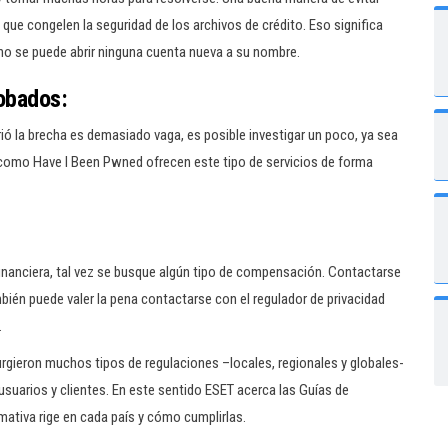
a que congelen la seguridad de los archivos de crédito. Eso significa
, no se puede abrir ninguna cuenta nueva a su nombre.
robados:
rió la brecha es demasiado vaga, es posible investigar un poco, ya sea
s como Have I Been Pwned ofrecen este tipo de servicios de forma
financiera, tal vez se busque algún tipo de compensación. Contactarse
mbién puede valer la pena contactarse con el regulador de privacidad
.
urgieron muchos tipos de regulaciones –locales, regionales y globales-
 usuarios y clientes. En este sentido ESET acerca las Guías de
ativa rige en cada país y cómo cumplirlas.