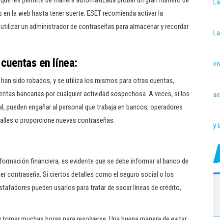
e que les permite de manera automatizada probar un gran número de
La
s en la web hasta tener suerte. ESET recomienda activar la
 utilizar un administrador de contraseñas para almacenar y recordar
La
 cuentas en línea:
en
n han sido robados, y se utiliza los mismos para otras cuentas,
entas bancarias por cualquier actividad sospechosa. A veces, si los
ae
l, pueden engañar al personal que trabaja en bancos, operadores
talles o proporcione nuevas contraseñas.
y 
nformación financiera, es evidente que se debe informar al banco de
ier contraseña. Si ciertos detalles como el seguro social o los
tafadores pueden usarlos para tratar de sacar líneas de crédito,
s y tomar muchas horas para resolverse. Una buena manera de evitar