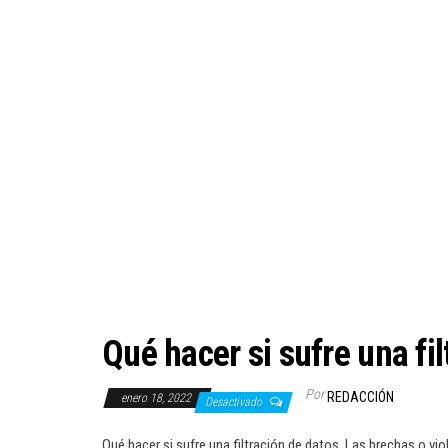
Qué hacer si sufre una fi
Por
REDACCIÓN
enero 18, 2022
Desactivado
Qué hacer si sufre una filtración de datos. Las brechas o v