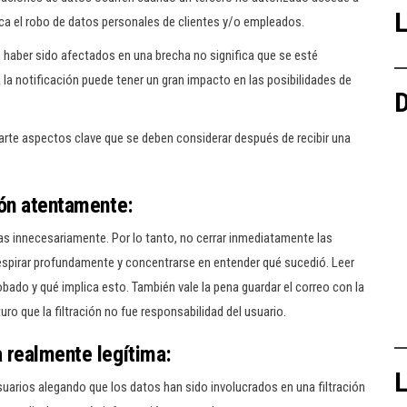
L
ica el robo de datos personales de clientes y/o empleados.
 haber sido afectados en una brecha no significa que se esté
 la notificación puede tener un gran impacto en las posibilidades de
D
te aspectos clave que se deben considerar después de recibir una
ción atentamente:
s innecesariamente. Por lo tanto, no cerrar inmediatamente las
, respirar profundamente y concentrarse en entender qué sucedió. Leer
bado y qué implica esto. También vale la pena guardar el correo con la
ro que la filtración no fue responsabilidad del usuario.
a realmente legítima:
L
uarios alegando que los datos han sido involucrados en una filtración