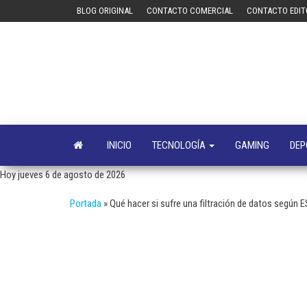
Saltar
BLOG ORIGINAL
CONTACTO COMERCIAL
CONTACTO EDIT
al
contenido
INICIO
TECNOLOGÍA
GAMING
DEP
Hoy jueves 6 de agosto de 2026
Portada
»
Qué hacer si sufre una filtración de datos según 