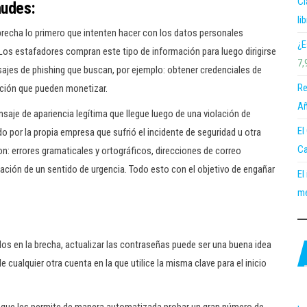
Cl
raudes:
li
brecha lo primero que intenten hacer con los datos personales
¿E
 Los estafadores compran este tipo de información para luego dirigirse
7,
nsajes de phishing que buscan, por ejemplo: obtener credenciales de
Re
mación que pueden monetizar.
Añ
saje de apariencia legítima que llegue luego de una violación de
El
o por la propia empresa que sufrió el incidente de seguridad u otra
Ca
on: errores gramaticales y ortográficos, direcciones de correo
reación de un sentido de urgencia. Todo esto con el objetivo de engañar
El
me
dos en la brecha, actualizar las contraseñas puede ser una buena idea
 cualquier otra cuenta en la que utilice la misma clave para el inicio