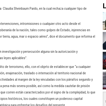
L
nta Claudia Sheinbaum Pardo, en la cual rechaza cualquier tipo de
ntervenciones, intromisiones o cualquier otro acto desde el
 soberanía de la nación, tales como golpes de Estado, injerencias en
or tierra, agua, mar o espacio aéreo”, dice el documento que reforma el
investigación y persecución alguna sin la autorización y
s leyes aplicables”.
lito de terrorismo, ello, con el objeto de establecer que “a cualquier
ión, enajenación, traslado o internación al territorio nacional de
 actividades al margen de la ley vinculadas con los párrafos segundo y
 la pena más severa posible, así como la medida cautelar de prisión
que corren están caracterizados por el signo de la complejidad, lo que
ncipios históricos, los cuales constituyen un poderoso capital
ratégica para enfrentar los desafíos del presente