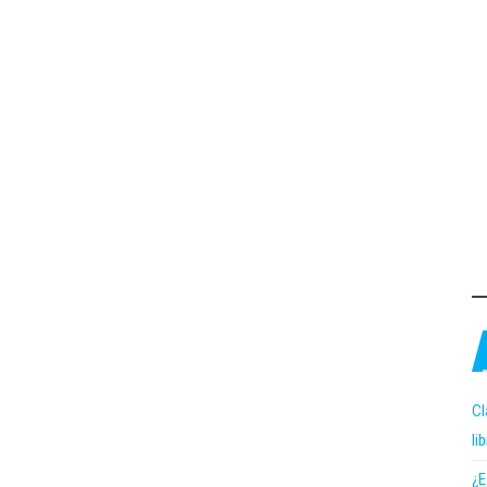
Cl
li
¿E