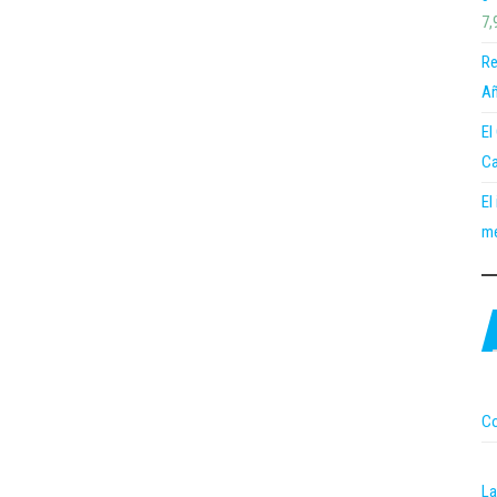
7,
Re
Añ
El
Ca
El
me
Co
La