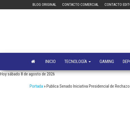
Saltar
BLOG ORIGINAL
CONTACTO COMERCIAL
CONTACTO EDIT
al
contenido
INICIO
TECNOLOGÍA
GAMING
DEP
Hoy sábado 8 de agosto de 2026
Portada
»
Publica Senado Iniciativa Presidencial de Rechazo 