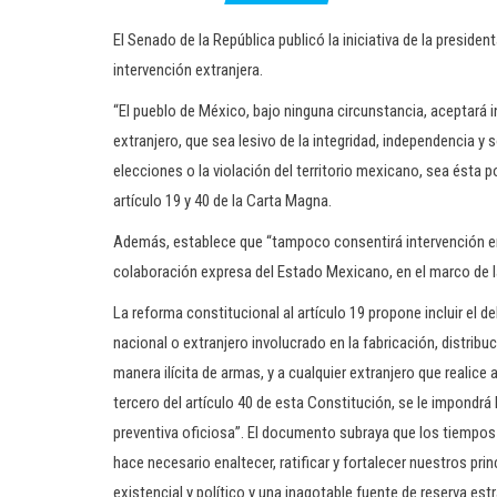
El Senado de la República publicó la iniciativa de la preside
intervención extranjera.
“El pueblo de México, bajo ninguna circunstancia, aceptará i
extranjero, que sea lesivo de la integridad, independencia y
elecciones o la violación del territorio mexicano, sea ésta p
artículo 19 y 40 de la Carta Magna.
Además, establece que “tampoco consentirá intervención en 
colaboración expresa del Estado Mexicano, en el marco de la
La reforma constitucional al artículo 19 propone incluir el de
nacional o extranjero involucrado en la fabricación, distribuc
manera ilícita de armas, y a cualquier extranjero que realice
tercero del artículo 40 de esta Constitución, se le impondrá
preventiva oficiosa”. El documento subraya que los tiempos 
hace necesario enaltecer, ratificar y fortalecer nuestros pri
existencial y político y una inagotable fuente de reserva est