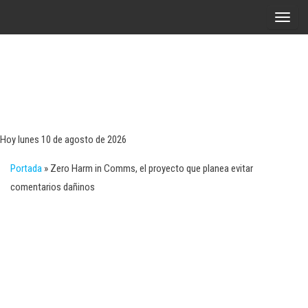
Saltar
A
al
l
contenido
t
e
r
Tecn
Noticias 
opinión
n
sobre
a
tecnologí
Hoy lunes 10 de agosto de 2026
y
r
negocio
Portada
»
Zero Harm in Comms, el proyecto que planea evitar
l
comentarios dañinos
a
n
a
v
e
g
a