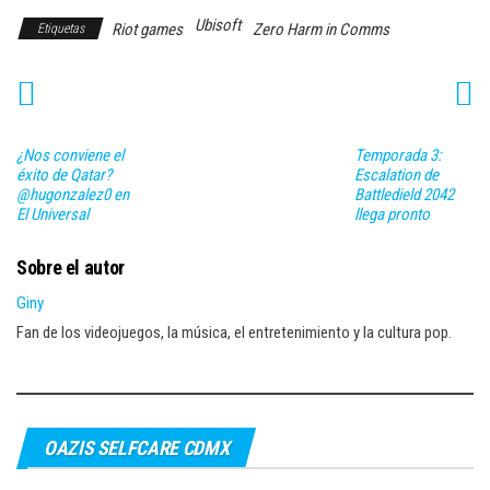
Ubisoft
Riot games
Zero Harm in Comms
Etiquetas
¿Nos conviene el
Temporada 3:
éxito de Qatar?
Escalation de
@hugonzalez0 en
Battledield 2042
El Universal
llega pronto
Sobre el autor
Giny
Fan de los videojuegos, la música, el entretenimiento y la cultura pop.
OAZIS SELFCARE CDMX