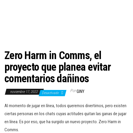
c
i
ó
n
Zero Harm in Comms, el
proyecto que planea evitar
comentarios dañinos
Por
GINY
noviembre 17, 2022
Desactivado
Al momento de jugar en línea, todos queremos divertirnos, pero existen
ciertas personas en los chats cuyas actitudes quitan las ganas de jugar
en línea. Es por eso, que ha surgido un nuevo proyecto. Zero Harm in
Comms.