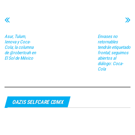
Asur, Tulum,
Envases no
Ienova y Coca-
retornables
Cola; la columna
tendrán etiquetado
de @robertoah en
frontal; seguimos
El Sol de México
abiertos al
diálogo: Coca-
Cola
OAZIS SELFCARE CDMX