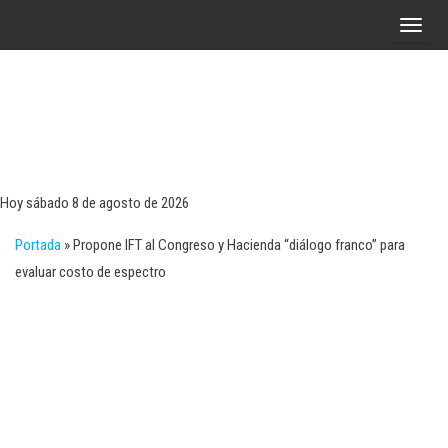
Saltar
A
al
l
contenido
t
e
r
Tecn
Noticias 
opinión
n
sobre
a
tecnologí
Hoy sábado 8 de agosto de 2026
y
r
negocio
Portada
»
Propone IFT al Congreso y Hacienda “diálogo franco” para
l
evaluar costo de espectro
a
n
a
v
e
g
a