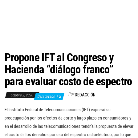
c
i
ó
n
Propone IFT al Congreso y
Hacienda “diálogo franco”
para evaluar costo de espectro
Por
REDACCIÓN
octubre 2, 2020
Desactivado
El Instituto Federal de Telecomunicaciones (IFT) expresó su
preocupación por los efectos de corto y largo plazo en consumidores y
en el desarrollo de las telecomunicaciones tendría la propuesta de elevar
el costo de los derechos por uso del espectro radioeléctrico, por lo que