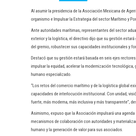
Al asumir la presidencia de la Asociación Mexicana de Agen
organismo e Impulsar la Estrategia del sector Marítimo y Po
Ante autoridades marítimas, representantes del sector adu
exterior y la logística, el directivo dijo que su gestión estar
del gremio, robustecer sus capacidades institucionales y for
Destacó que su gestión estará basada en seis ejes rectores o
impulsar la equidad, acelerar la modernización tecnológica, g
humano especializado.
“Los retos del comercio marítimo y de la logística global e
capacidades de interlocución institucional. Con unidad, vi
fuerte, más moderna, más inclusiva y más transparente”, de
Asimismo, expuso que la Asociación impulsará una agenda or
mecanismos de colaboración con autoridades y materializar 
humano y la generación de valor para sus asociados.