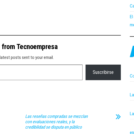
Ca
El
me
e from Tecnoempresa
latest posts sent to your email.
Suscribirse
Co
La
La
Las reseñas compradas se mezclan
con evaluaciones reales, y la
credibilidad se disputa en público
en