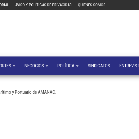
ORIAL
AVISO Y POLÍTICAS DE PRIVACIDAD
QUIÉNES SOMOS
Tecn
Noticias 
opinión
sobre
tecnologí
y
negocio
ORTES
NEGOCIOS
POLÍTICA
SINDICATOS
ENTREVIS
arítimo y Portuario de AMANAC.