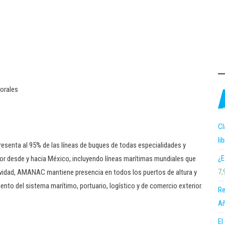
orales
Cl
li
enta al 95% de las líneas de buques de todas especialidades y
¿E
ior desde y hacia México, incluyendo líneas marítimas mundiales que
7,
ividad, AMANAC mantiene presencia en todos los puertos de altura y
iento del sistema marítimo, portuario, logístico y de comercio exterior.
Re
Añ
El