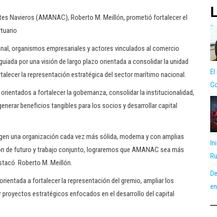
L
tes Navieros (AMANAC), Roberto M. Meillón, prometió fortalecer el
rtuario
anal, organismos empresariales y actores vinculados al comercio
á guiada por una visión de largo plazo orientada a consolidar la unidad
El
talecer la representación estratégica del sector marítimo nacional.
Go
rientados a fortalecer la gobernanza, consolidar la institucionalidad,
enerar beneficios tangibles para los socios y desarrollar capital
xigen una organización cada vez más sólida, moderna y con amplias
In
sión de futuro y trabajo conjunto, lograremos que AMANAC sea más
Ru
stacó Roberto M. Meillón.
De
ientada a fortalecer la representación del gremio, ampliar los
en
proyectos estratégicos enfocados en el desarrollo del capital