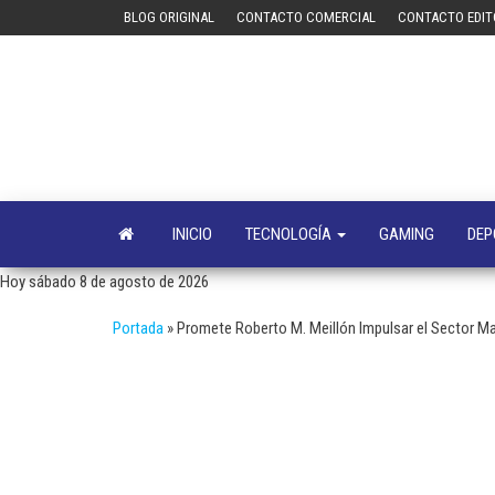
Saltar
BLOG ORIGINAL
CONTACTO COMERCIAL
CONTACTO EDIT
al
contenido
INICIO
TECNOLOGÍA
GAMING
DEP
Hoy sábado 8 de agosto de 2026
Portada
»
Promete Roberto M. Meillón Impulsar el Sector M