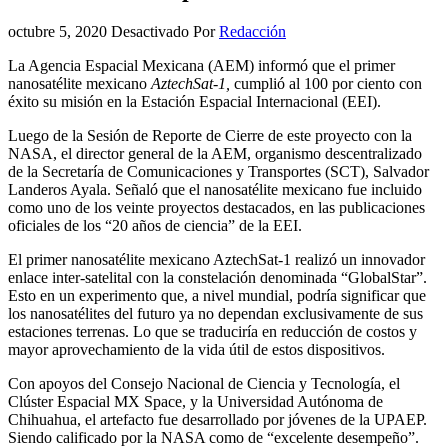
octubre 5, 2020
Desactivado
Por
Redacción
La Agencia Espacial Mexicana (AEM) informó que el primer
nanosatélite mexicano
AztechSat-1,
cumplió al 100 por ciento con
éxito su misión en la Estación Espacial Internacional (EEI).
Luego de la Sesión de Reporte de Cierre de este proyecto con la
NASA, el director general de la AEM, organismo descentralizado
de la Secretaría de Comunicaciones y Transportes (SCT), Salvador
Landeros Ayala. Señaló que el nanosatélite mexicano fue incluido
como uno de los veinte proyectos destacados, en las publicaciones
oficiales de los “20 años de ciencia” de la EEI.
El primer nanosatélite mexicano AztechSat-1 realizó un innovador
enlace inter-satelital con la constelación denominada “GlobalStar”.
Esto en un experimento que, a nivel mundial, podría significar que
los nanosatélites del futuro ya no dependan exclusivamente de sus
estaciones terrenas. Lo que se traduciría en reducción de costos y
mayor aprovechamiento de la vida útil de estos dispositivos.
Con apoyos del Consejo Nacional de Ciencia y Tecnología, el
Clúster Espacial MX Space, y la Universidad Autónoma de
Chihuahua, el artefacto fue desarrollado por jóvenes de la UPAEP.
Siendo calificado por la NASA como de “excelente desempeño”.