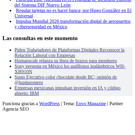
del Sistema DIF Nuevo León
Regalar tarjetas no es hacer banca; por Hugo González en El
Universal
Impulsa Mundial 2026 transformación digital de aeropuertos
y ciberseguridad en México
Las consultas en este momento
Piden Trabajadores de Plataformas Digitales Reconocer la
Relación Laboral con Empresas
Humanscale relanza su línea de brazos para monitores
Sony presenta en México los audífonos inalámbricos WH-
XB910N
Susto Ejecutivo color chocolate desde BC; opinión de
@lupitaromero
Empresas mexicanas impulsan inversión en IA y código
abierto: IBM
Funciona gracias a
WordPress
|
Tema:
Envo Magazine
| Partner
Agencia SEO