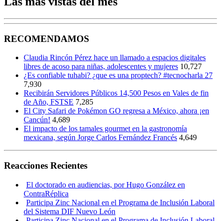
Las más vistas del mes
RECOMENDAMOS
Claudia Rincón Pérez hace un llamado a espacios digitales
libres de acoso para niñas, adolescentes y mujeres
10,727
¿Es confiable tuhabi? ¿que es una proptech? #tecnocharla 27
7,930
Recibirán Servidores Públicos 14,500 Pesos en Vales de fin
de Año, FSTSE
7,285
El City Safari de Pokémon GO regresa a México, ahora ¡en
Cancún!
4,689
El impacto de los tamales gourmet en la gastronomía
mexicana, según Jorge Carlos Fernández Francés
4,649
Reacciones Recientes
El doctorado en audiencias, por Hugo González en
ContraRéplica
Participa Zinc Nacional en el Programa de Inclusión Laboral
del Sistema DIF Nuevo León
Participa Zinc Nacional en el Programa de Inclusión Laboral