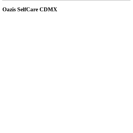
Oazis SelfCare CDMX