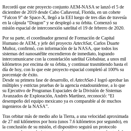
Recordó que este proyecto conjunto AEM-NASA se lanzó el 5 de
diciembre de 2019 desde Cabo Cañaveral, Florida, en un cohete
“Falcon 9” de Space-X, llegó a la EEI luego de tres días de travesía
en la cápsula “Dragon” y se desplegó a su órbita. Comenzó su
misión espacial de interconexión satelital el 19 de febrero de 2020.
Por su parte, el coordinador general de Formación de Capital
Humano de AEM, y jefe del proyecto
AztechSat
, Carlos Duarte
Muñoz, confirmó, con información de la NASA, que todos los
sistemas del nanosatélite encendieron de inmediato, logrando
intercomunicarse con la constelación satelital Globalstar, a unos mil
kilómetros por encima de su órbita, y continuar trasmitiendo hasta el
día de hoy, con lo que este proyecto espacial completó al 100% su
porcentaje de éxito.
Desde su primera fase de desarrollo, el
AztechSat-1
logró aprobar las
múltiples y estrictas pruebas de la agencia estadounidense, a lo que
su Ejecutivo de Programas Espaciales de la División de Sistemas
Avanzados de Exploración, Andrés Martínez, reconoció: “El
desempeño del equipo mexicano ya es comparable al de muchos
ingenieros de la NASA”.
Tras orbitar más de medio año la Tierra, a una velocidad aproximada
de 27 mil kilómetros por hora (unos 7.6 kilómetros por segundo), en
la conclusión de su misión, el dispositivo seguirá un protocolo