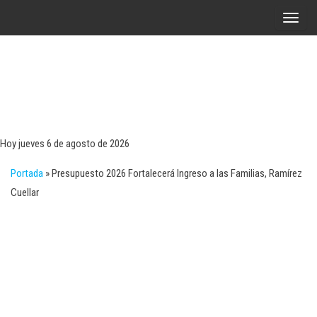
Saltar
A
al
l
contenido
t
e
r
Tecn
Noticias 
opinión
n
sobre
a
tecnologí
Hoy jueves 6 de agosto de 2026
y
r
negocio
Portada
»
Presupuesto 2026 Fortalecerá Ingreso a las Familias, Ramírez
l
Cuellar
a
n
a
v
e
g
a