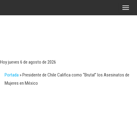
Saltar
A
al
l
contenido
t
e
r
Tecn
Noticias 
opinión
n
sobre
a
tecnologí
Hoy jueves 6 de agosto de 2026
y
r
negocio
Portada
»
Presidente de Chile Califica como “Brutal” los Asesinatos de
l
Mujeres en México
a
n
a
v
e
g
a