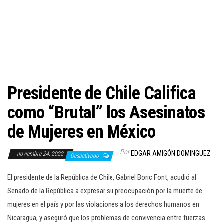
c
i
ó
n
Presidente de Chile Califica
como “Brutal” los Asesinatos
de Mujeres en México
Por
EDGAR AMIGÓN DOMINGUEZ
noviembre 24, 2022
Desactivado
El presidente de la República de Chile, Gabriel Boric Font, acudió al
Senado de la República a expresar su preocupación por la muerte de
mujeres en el país y por las violaciones a los derechos humanos en
Nicaragua, y aseguró que los problemas de convivencia entre fuerzas