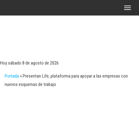
Saltar
A
al
l
contenido
t
e
r
Tecn
Noticias 
opinión
n
sobre
a
tecnologí
Hoy sábado 8 de agosto de 2026
y
r
negocio
Portada
»
Presentan Life, plataforma para apoyar a las empresas con
l
nuevos esquemas de trabajo
a
n
a
v
e
g
a