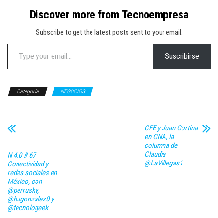
Discover more from Tecnoempresa
Subscribe to get the latest posts sent to your email.
Type your email…
Suscribirse
Categoría
NEGOCIOS
CFE y Juan Cortina
en CNA, la
columna de
Claudia
N 4.0 # 67
@LaVillegas1
Conectividad y
redes sociales en
México, con
@perrusky,
@hugonzalez0 y
@tecnologeek