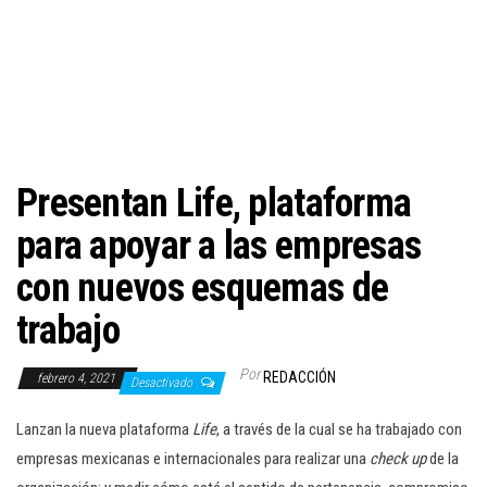
c
i
ó
n
Presentan Life, plataforma
para apoyar a las empresas
con nuevos esquemas de
trabajo
Por
REDACCIÓN
febrero 4, 2021
Desactivado
Lanzan la nueva plataforma
Life
, a través de la cual se ha trabajado con
empresas mexicanas e internacionales para realizar una
check up
de la