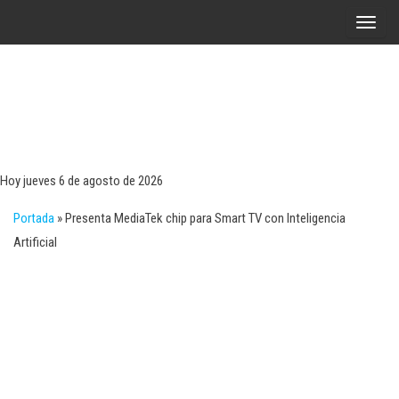
Saltar
A
al
l
contenido
t
e
r
Tecn
Noticias 
opinión
n
sobre
a
tecnologí
Hoy jueves 6 de agosto de 2026
y
r
negocio
Portada
»
Presenta MediaTek chip para Smart TV con Inteligencia
l
Artificial
a
n
a
v
e
g
a