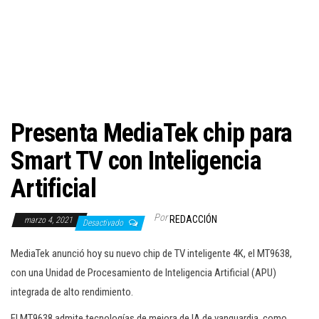
c
i
ó
n
Presenta MediaTek chip para
Smart TV con Inteligencia
Artificial
Por
REDACCIÓN
marzo 4, 2021
Desactivado
MediaTek anunció hoy su nuevo chip de TV inteligente 4K, el MT9638,
con una Unidad de Procesamiento de Inteligencia Artificial (APU)
integrada de alto rendimiento.
El MT9638 admite tecnologías de mejora de IA de vanguardia, como