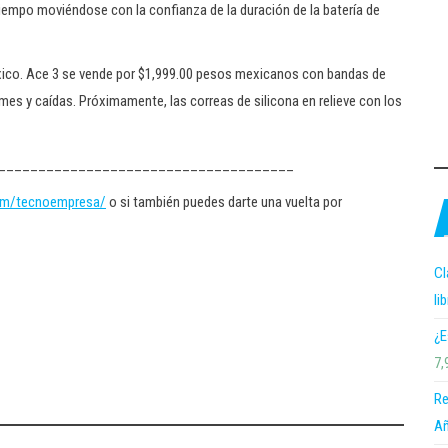
empo moviéndose con la confianza de la duración de la batería de
 México. Ace 3 se vende por $1,999.00 pesos mexicanos con bandas de
ames y caídas. Próximamente, las correas de silicona en relieve con los
_____________________________________
om/tecnoempresa/
o si también puedes darte una vuelta por
Cl
li
¿E
7,
Re
Añ