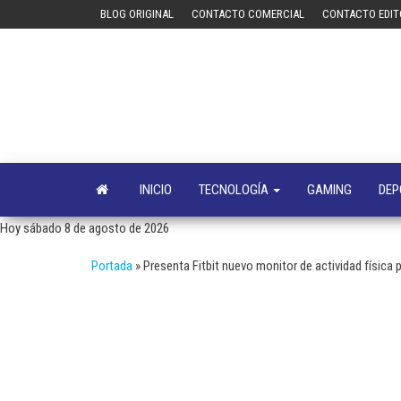
Saltar
BLOG ORIGINAL
CONTACTO COMERCIAL
CONTACTO EDIT
al
contenido
INICIO
TECNOLOGÍA
GAMING
DEP
Hoy sábado 8 de agosto de 2026
Portada
»
Presenta Fitbit nuevo monitor de actividad física 