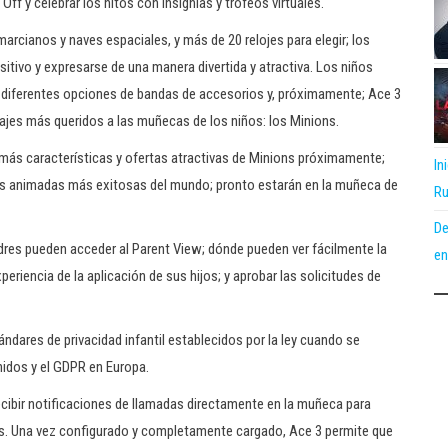
f y celebrar los hitos con insignias y trofeos virtuales.
arcianos y naves espaciales, y más de 20 relojes para elegir; los
itivo y expresarse de una manera divertida y atractiva. Los niños
n diferentes opciones de bandas de accesorios y, próximamente; Ace 3
onajes más queridos a las muñecas de los niños: los Minions.
 más características y ofertas atractivas de Minions próximamente;
In
ias animadas más exitosas del mundo; pronto estarán en la muñeca de
Ru
De
padres pueden acceder al Parent View; dónde pueden ver fácilmente la
en
periencia de la aplicación de sus hijos; y aprobar las solicitudes de
ndares de privacidad infantil establecidos por la ley cuando se
nidos y el GDPR en Europa.
ecibir notificaciones de llamadas directamente en la muñeca para
s. Una vez configurado y completamente cargado, Ace 3 permite que