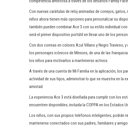
competencia amistosa a través de los desafíos Family Face Of
Con nuevas carátulas de reloj animadas de conejos, gatos, m
niños ahora tienen más opciones para personalizar su dispos
también pueden combinar Ace 3 con su estilo individual co
será el primer dispositivo portátil en llevar uno de los pers
Con dos correas en colores Azul Villano y Negro Travieso, y
los personajes icónicos de Minions, de una de las franquic
los niños para motivarlos a mantenerse activos.
A través de una cuenta de Mi Familia en la aplicación, los 
actividad de sus hijos, administrar lo que se muestra en la ex
amistad.
La experiencia Ace 3 está diseñada para cumplir con los está
encuentren disponibles; incluida la COPPA en los Estados U
Los niños, con sus propios teléfonos inteligentes; podrán r
mantenerse conectados con sus padres, familiares y amigo