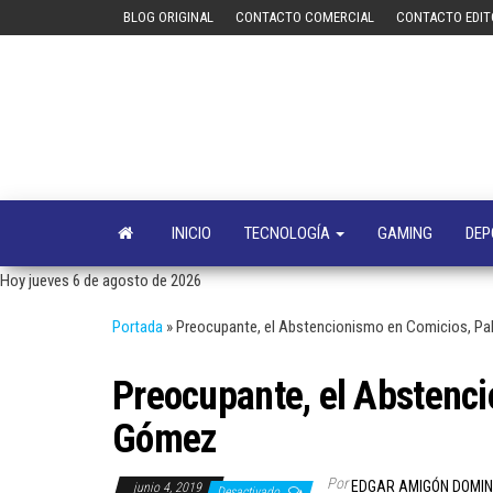
Saltar
BLOG ORIGINAL
CONTACTO COMERCIAL
CONTACTO EDIT
al
contenido
INICIO
TECNOLOGÍA
GAMING
DEP
Hoy jueves 6 de agosto de 2026
Portada
»
Preocupante, el Abstencionismo en Comicios, P
Preocupante, el Abstenc
Gómez
Por
EDGAR AMIGÓN DOMI
junio 4, 2019
Desactivado