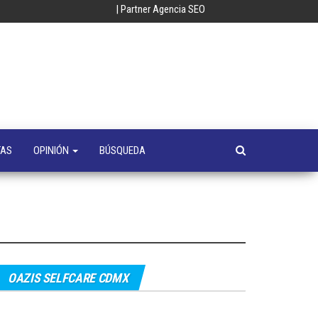
| Partner Agencia SEO
oempresa
y
a
s
TAS
OPINIÓN
BÚSQUEDA
OAZIS SELFCARE CDMX