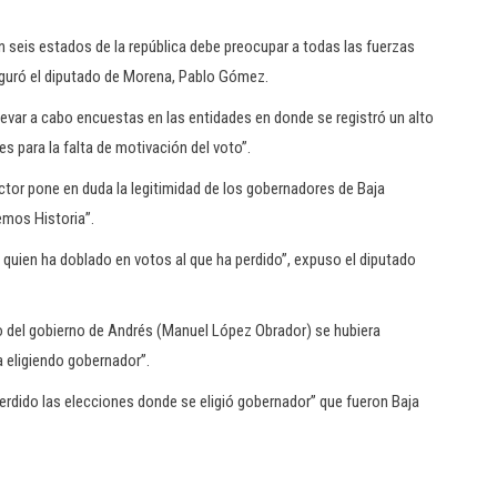
 seis estados de la república debe preocupar a todas las fuerzas
seguró el diputado de Morena, Pablo Gómez.
levar a cabo encuestas en las entidades en donde se registró un alto
s para la falta de motivación del voto”.
ctor pone en duda la legitimidad de los gobernadores de Baja
emos Historia”.
a quien ha doblado en votos al que ha perdido”, expuso el diputado
o del gobierno de Andrés (Manuel López Obrador) se hubiera
 eligiendo gobernador”.
perdido las elecciones donde se eligió gobernador” que fueron Baja