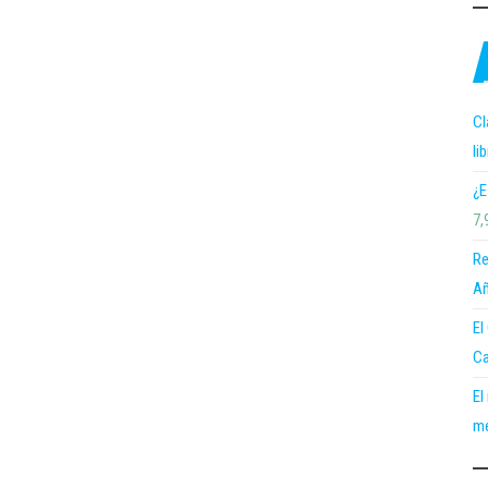
Cl
li
¿E
7,
Re
Añ
El
Ca
El
me