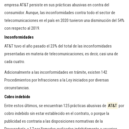
c
empresa AT&T persiste en sus prácticas abusivas en contra del
i
consumidor. Aunque, las inconformidades contra todo el sector de
ó
telecomunicaciones en el país en 2020 tuvieron una disminución del 54%
n
con respecto al 2019.
Inconformidades
AT&T tuvo el año pasado el 23% del total de las inconformidades
presentadas en materia de telecomunicaciones; es decir, casi una de
cada cuatro.
Adicionalmente a las inconformidades en trámite, existen 142
Procedimientos por Infracciones a la Ley iniciados por diversas
circunstancias.
Cobro indebido
Entre estos últimos, se encuentran 125 prácticas abusivas de
AT&T
por
cobro indebido sin estar establecido en el contrato, o porque la
publicidad es contraria a las disposiciones normativas de la