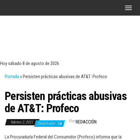
Saltar
A
al
l
contenido
t
e
r
Tecn
Noticias 
opinión
n
sobre
a
tecnologí
Hoy sábado 8 de agosto de 2026
y
r
negocio
Portada
»
Persisten prácticas abusivas de AT&T: Profeco
l
a
Persisten prácticas abusivas
n
a
de AT&T: Profeco
v
e
Por
REDACCIÓN
febrero 2, 2021
Desactivado
g
a
La Procuraduría Federal del Consumidor (Profeco) informa que la