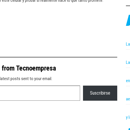
e este celular y probar si realmente hace lo que tanto promete.
La
La
e from Tecnoempresa
latest posts sent to your email.
en
Suscribirse
ae
y 