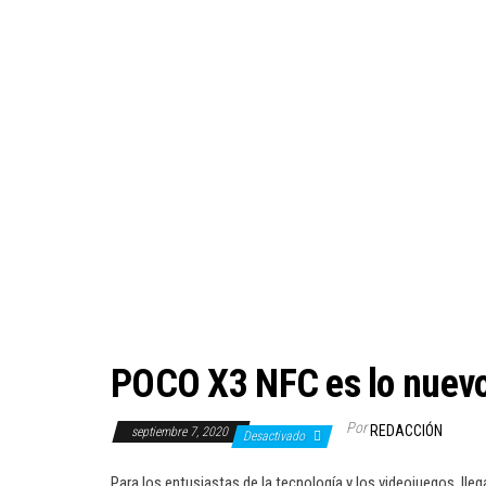
POCO X3 NFC es lo nuev
Por
REDACCIÓN
septiembre 7, 2020
Desactivado
Para los entusiastas de la tecnología y los videojuegos, ll