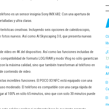
 teléfono es un sensor insignia Sony IMX 682. Con una apertura de
talladas y ultra claras.
terísticas creativas. Incluyendo seis opciones de caleidoscopio,
 fotos nuevos. Así como AI Skyscaping 3.0, que presenta nuevas
Cl
li
¿E
de vídeo en 4K del dispositivo. Así como las funciones incluidas de
7,
a compatibilidad de formato LOG/RAW y modo Vlog no sólo garantizan
on la máxima calidad, sino que también transforman al teléfono en
Re
de contenido de video.
Añ
 estas increíbles funciones. El POCO X3 NFC está equipado con una
El
 uso moderado. El teléfono es compatible con una carga rápida de
Ca
argar al 100% en sólo 65 minutos, sino que con solo 30 minutos puede
El
me