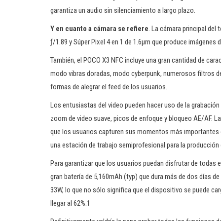
garantiza un audio sin silenciamiento a largo plazo.
Y en cuanto a cámara se refiere
. La cámara principal del
ƒ/1.89 y Súper Pixel 4 en 1 de 1.6μm que produce imágenes de
También, el POCO X3 NFC incluye una gran cantidad de carac
modo vibras doradas, modo cyberpunk, numerosos filtros de
formas de alegrar el feed de los usuarios.
Los entusiastas del video pueden hacer uso de la grabación 
zoom de video suave, picos de enfoque y bloqueo AE/AF. L
que los usuarios capturen sus momentos más importantes c
una estación de trabajo semiprofesional para la producción 
Para garantizar que los usuarios puedan disfrutar de todas
gran batería de 5,160mAh (typ) que dura más de dos días de
33W, lo que no sólo significa que el dispositivo se puede c
llegar al 62%.1