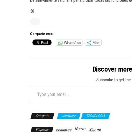
Definitivamente valdría la pena probar todas las funciones d
50
Comparte esto:
WhatsApp
Más
Discover mor
Subscribe to get the 
Type your email…
Categoría
hardware
TECNOLOGÍA
Nuevo
celulares
Xiaomi
Etiquetas