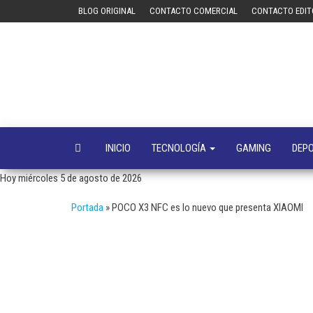
Saltar
BLOG ORIGINAL
CONTACTO COMERCIAL
CONTACTO EDIT
al
contenido
INICIO
TECNOLOGÍA
GAMING
DEP
Hoy miércoles 5 de agosto de 2026
Portada
»
POCO X3 NFC es lo nuevo que presenta XIAOMI