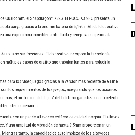
L
0 de Qualcomm, el Snapdragon™ 732G. El POCO X3 NFC presenta un
 sola carga gracias a la enorme batería de 5,160 mAh del dispositivo.
D
a una experiencia increíblemente fluida y receptiva, superior a la
de usuario sin fricciones. El dispositivo incorpora la tecnología
n múltiples capas de grafito que trabajan juntos para reducir la
 más para los videojuegos gracias a la versión más reciente de
Game
o con los requerimientos de los juegos, asegurando que los usuarios
emás, el motor lineal del eje Z del teléfono garantiza una excelente
diferentes escenarios.
cuenta con un par de altavoces estéreo de calidad insignia. El altavoz
L
a 1cc. Y una amplitud de vibración de hasta 0.5mm proporcionan un
. Mientras tanto, la capacidad de autolimpieza de los altavoces