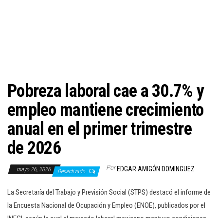
c
i
ó
n
Pobreza laboral cae a 30.7% y
empleo mantiene crecimiento
anual en el primer trimestre
de 2026
Por
EDGAR AMIGÓN DOMINGUEZ
mayo 26, 2026
Desactivado
La Secretaría del Trabajo y Previsión Social (STPS) destacó el informe de
la Encuesta Nacional de Ocupación y Empleo (ENOE), publicados por el