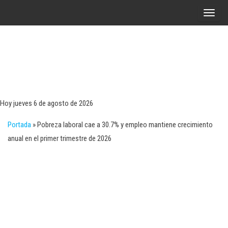
Saltar
A
al
l
contenido
t
e
r
Tecn
Noticias 
opinión
n
sobre
a
tecnologí
Hoy jueves 6 de agosto de 2026
y
r
negocio
Portada
»
Pobreza laboral cae a 30.7% y empleo mantiene crecimiento
l
anual en el primer trimestre de 2026
a
n
a
v
e
g
a