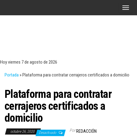
Saltar
A
al
l
contenido
t
e
r
Tecn
Noticias 
opinión
n
sobre
a
tecnologí
Hoy viernes 7 de agosto de 2026
y
r
negocio
Portada
»
Plataforma para contratar cerrajeros certificados a domicilio
l
a
Plataforma para contratar
n
a
cerrajeros certificados a
v
domicilio
e
g
Por
REDACCIÓN
octubre 26, 2020
a
Desactivado