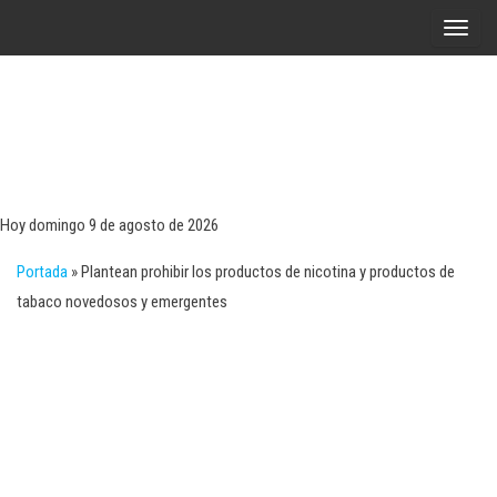
Saltar
A
al
l
contenido
t
e
r
Tecn
Noticias 
opinión
n
sobre
a
tecnologí
Hoy domingo 9 de agosto de 2026
y
r
negocio
Portada
»
Plantean prohibir los productos de nicotina y productos de
l
tabaco novedosos y emergentes
a
n
a
v
e
g
a