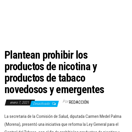
c
i
ó
n
Plantean prohibir los
productos de nicotina y
productos de tabaco
novedosos y emergentes
Por
REDACCIÓN
enero 7, 2021
Desactivado
La secretaria de la Comisión de Salud, diputada Carmen Medel Palma
(Morena), presentó una iniciativa que reforma la Ley General para el