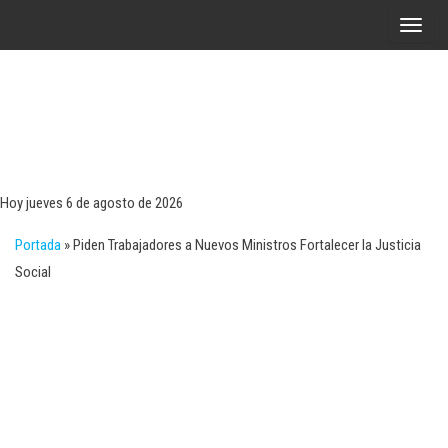
Saltar
A
al
l
contenido
t
e
r
Tecn
Noticias 
opinión
n
sobre
a
tecnologí
Hoy jueves 6 de agosto de 2026
y
r
negocio
Portada
»
Piden Trabajadores a Nuevos Ministros Fortalecer la Justicia
l
Social
a
n
a
v
e
g
a