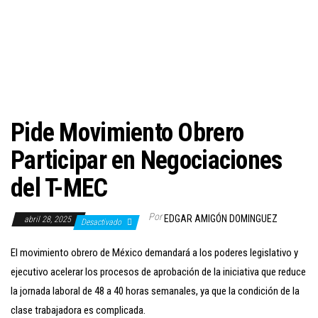
c
i
ó
n
Pide Movimiento Obrero
Participar en Negociaciones
del T-MEC
Por
EDGAR AMIGÓN DOMINGUEZ
abril 28, 2025
Desactivado
El movimiento obrero de México demandará a los poderes legislativo y
ejecutivo acelerar los procesos de aprobación de la iniciativa que reduce
la jornada laboral de 48 a 40 horas semanales, ya que la condición de la
clase trabajadora es complicada.