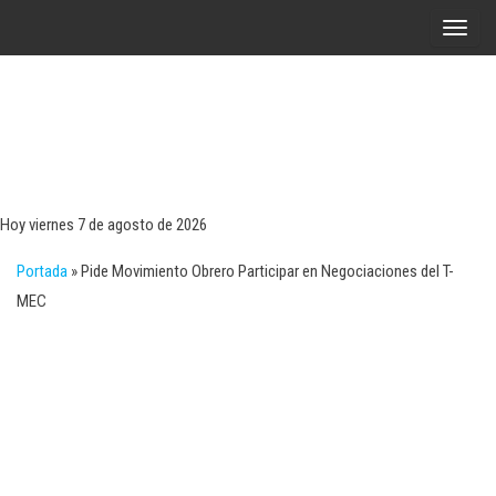
Saltar
A
al
l
contenido
t
e
r
Tecn
Noticias 
opinión
n
sobre
a
tecnologí
Hoy viernes 7 de agosto de 2026
y
r
negocio
Portada
»
Pide Movimiento Obrero Participar en Negociaciones del T-
l
MEC
a
n
a
v
e
g
a