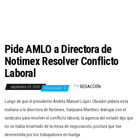
c
i
ó
n
Pide AMLO a Directora de
Notimex Resolver Conflicto
Laboral
Por
REDACCIÓN
septiembre 23, 2020
Desactivado
Luego de que el presidente Andrés Manuel López Obrador pidiera esta
mañana a la directora de Notimex, Sanjuana Martínez dialogar con el
sindicato para resolver el conflicto laboral, la agencia del estado dijo que
no se había levantado de la mesa de negociación, postura que fue
desmentida por los trabajadores en huelga.