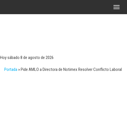
Saltar
A
al
l
contenido
t
e
r
Tecn
Noticias 
opinión
n
sobre
a
tecnologí
Hoy sábado 8 de agosto de 2026
y
r
negocio
Portada
»
Pide AMLO a Directora de Notimex Resolver Conflicto Laboral
l
a
n
a
v
e
g
a