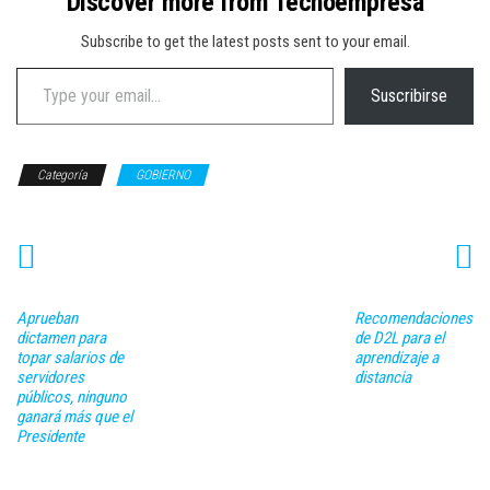
Discover more from Tecnoempresa
Subscribe to get the latest posts sent to your email.
Type your email…
Suscribirse
Categoría
GOBIERNO
Aprueban
Recomendaciones
dictamen para
de D2L para el
topar salarios de
aprendizaje a
servidores
distancia
públicos, ninguno
ganará más que el
Presidente