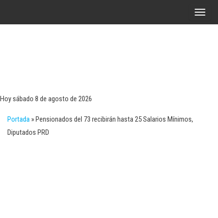
Saltar
A
al
l
contenido
t
e
r
Tecn
Noticias 
opinión
n
sobre
a
tecnologí
Hoy sábado 8 de agosto de 2026
y
r
negocio
Portada
»
Pensionados del 73 recibirán hasta 25 Salarios Mínimos,
l
Diputados PRD
a
n
a
v
e
g
a