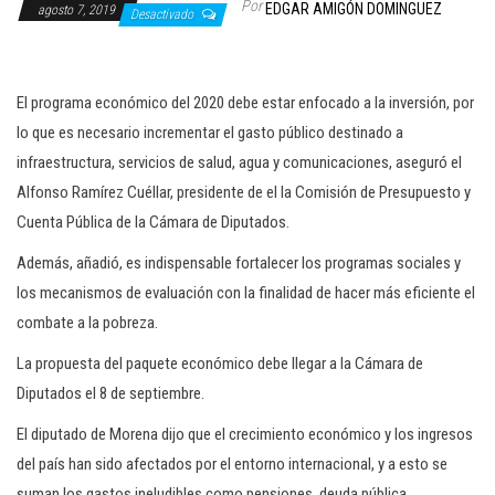
Por
EDGAR AMIGÓN DOMINGUEZ
agosto 7, 2019
c
Desactivado
i
ó
El programa económico del 2020 debe estar enfocado a la inversión, por
n
lo que es necesario incrementar el gasto público destinado a
infraestructura, servicios de salud, agua y comunicaciones, aseguró el
Alfonso Ramírez Cuéllar, presidente de el la Comisión de Presupuesto y
Cuenta Pública de la Cámara de Diputados.
Además, añadió, es indispensable fortalecer los programas sociales y
los mecanismos de evaluación con la finalidad de hacer más eficiente el
combate a la pobreza.
La propuesta del paquete económico debe llegar a la Cámara de
Diputados el 8 de septiembre.
El diputado de Morena dijo que el crecimiento económico y los ingresos
del país han sido afectados por el entorno internacional, y a esto se
suman los gastos ineludibles como pensiones, deuda pública,