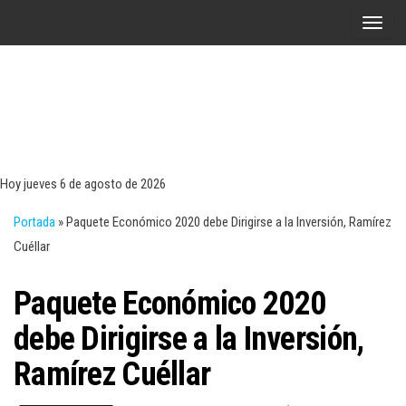
Saltar
A
al
l
contenido
t
e
r
Tecn
Noticias 
opinión
n
sobre
a
tecnologí
Hoy jueves 6 de agosto de 2026
y
r
negocio
Portada
»
Paquete Económico 2020 debe Dirigirse a la Inversión, Ramírez
l
Cuéllar
a
n
Paquete Económico 2020
a
v
debe Dirigirse a la Inversión,
e
Ramírez Cuéllar
g
a