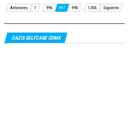
Paginación
Anteriores
1
…
996
997
998
…
1,006
Siguiente
de
entradas
OAZIS SELFCARE CDMX