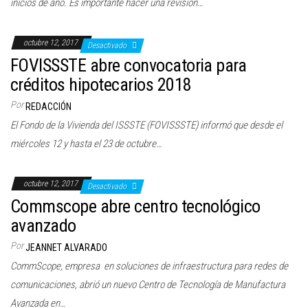
inicios de año. Es importante hacer una revisión…
octubre 12, 2017
Desactivado
FOVISSSTE abre convocatoria para
créditos hipotecarios 2018
Por
REDACCIÓN
El Fondo de la Vivienda del ISSSTE (FOVISSSTE) informó que desde el
miércoles 12 y hasta el 23 de octubre…
octubre 12, 2017
Desactivado
Commscope abre centro tecnológico
avanzado
Por
JEANNET ALVARADO
CommScope, empresa en soluciones de infraestructura para redes de
comunicaciones, abrió un nuevo Centro de Tecnología de Manufactura
Avanzada en…