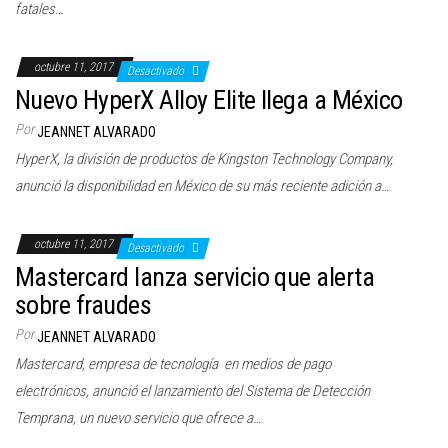
fatales…
octubre 11, 2017
Desactivado
Nuevo HyperX Alloy Elite llega a México
Por
JEANNET ALVARADO
HyperX, la división de productos de Kingston Technology Company,
anunció la disponibilidad en México de su más reciente adición a…
octubre 11, 2017
Desactivado
Mastercard lanza servicio que alerta
sobre fraudes
Por
JEANNET ALVARADO
Mastercard, empresa de tecnología en medios de pago
electrónicos, anunció el lanzamiento del Sistema de Detección
Temprana, un nuevo servicio que ofrece a…