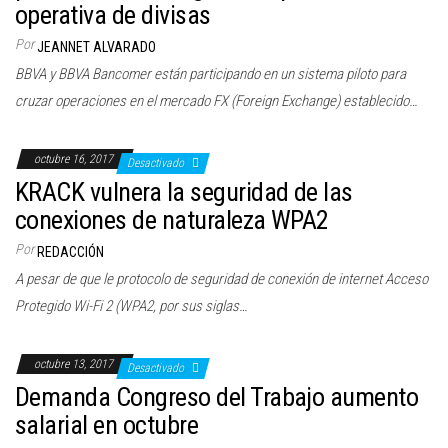
operativa de divisas
Por
JEANNET ALVARADO
BBVA y BBVA Bancomer están participando en un sistema piloto para
cruzar operaciones en el mercado FX (Foreign Exchange) establecido…
octubre 16, 2017
Desactivado
KRACK vulnera la seguridad de las
conexiones de naturaleza WPA2
Por
REDACCIÓN
A pesar de que le protocolo de seguridad de conexión de internet Acceso
Protegido Wi-Fi 2 (WPA2, por sus siglas…
octubre 13, 2017
Desactivado
Demanda Congreso del Trabajo aumento
salarial en octubre