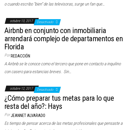
o cuando escribo “bien” de las televisoras, surge un fan que…
octubre 13, 2017
Desactivado
Airbnb en conjunto con inmobiliaria
arrendará complejo de departamentos en
Florida
Por
REDACCIÓN
A Airbnb se le conoce como el tercero que pone en contacto a inquilino
con casero para estancias breves. Sin…
octubre 12, 2017
Desactivado
¿Cómo preparar tus metas para lo que
resta del año?: Hays
Por
JEANNET ALVARADO
Es tiempo de pensar acerca de las metas profesionales que pensaste a