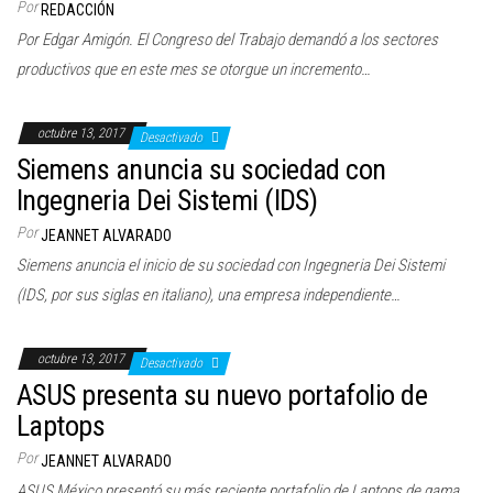
Por
REDACCIÓN
Por Edgar Amigón. El Congreso del Trabajo demandó a los sectores
productivos que en este mes se otorgue un incremento…
octubre 13, 2017
Desactivado
Siemens anuncia su sociedad con
Ingegneria Dei Sistemi (IDS)
Por
JEANNET ALVARADO
Siemens anuncia el inicio de su sociedad con Ingegneria Dei Sistemi
(IDS, por sus siglas en italiano), una empresa independiente…
octubre 13, 2017
Desactivado
ASUS presenta su nuevo portafolio de
Laptops
Por
JEANNET ALVARADO
ASUS México presentó su más reciente portafolio de Laptops de gama