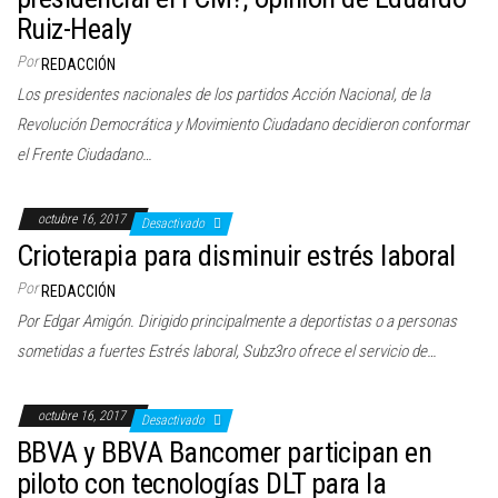
Ruiz-Healy
Por
REDACCIÓN
Los presidentes nacionales de los partidos Acción Nacional, de la
Revolución Democrática y Movimiento Ciudadano decidieron conformar
el Frente Ciudadano…
octubre 16, 2017
Desactivado
Crioterapia para disminuir estrés laboral
Por
REDACCIÓN
Por Edgar Amigón. Dirigido principalmente a deportistas o a personas
sometidas a fuertes Estrés laboral, Subz3ro ofrece el servicio de…
octubre 16, 2017
Desactivado
BBVA y BBVA Bancomer participan en
piloto con tecnologías DLT para la