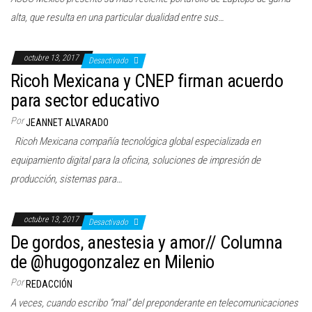
alta, que resulta en una particular dualidad entre sus…
octubre 13, 2017
Desactivado
Ricoh Mexicana y CNEP firman acuerdo
para sector educativo
Por
JEANNET ALVARADO
Ricoh Mexicana compañía tecnológica global especializada en
equipamiento digital para la oficina, soluciones de impresión de
producción, sistemas para…
octubre 13, 2017
Desactivado
De gordos, anestesia y amor// Columna
de @hugogonzalez en Milenio
Por
REDACCIÓN
A veces, cuando escribo “mal” del preponderante en telecomunicaciones