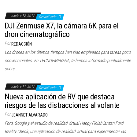
octubre 12, 2017
Desactivado
DJI Zenmuse X7, la cámara 6K para el
dron cinematográfico
Por
REDACCIÓN
Los drones en los últimos tiempos han sido empleados para tareas poco
convencionales. En TECNOEMPRESA, te hemos informado puntualmente
sobre…
octubre 11, 2017
Desactivado
Nueva aplicación de RV que destaca
riesgos de las distracciones al volante
Por
JEANNET ALVARADO
Ford, Google y el estudio de realidad virtual Happy Finish lanzan Ford
Reality Check, una aplicación de realidad virtual para experimentar las