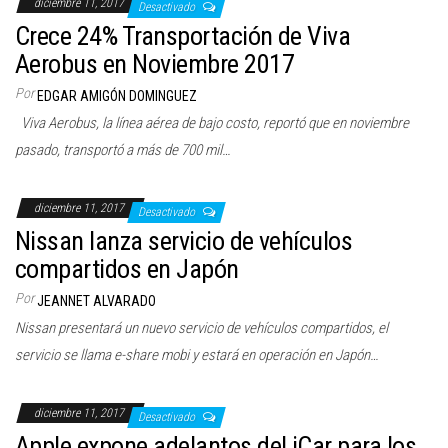
diciembre 11, 2017
Desactivado
c
Crece 24% Transportación de Viva
i
Aerobus en Noviembre 2017
ó
Por
n
EDGAR AMIGÓN DOMINGUEZ
Viva Aerobus, la línea aérea de bajo costo, reportó que en noviembre
pasado, transportó a más de 700 mil…
diciembre 11, 2017
Desactivado
Nissan lanza servicio de vehículos
compartidos en Japón
Por
JEANNET ALVARADO
Nissan presentará un nuevo servicio de vehículos compartidos, el
servicio se llama e-share mobi y estará en operación en Japón…
diciembre 11, 2017
Desactivado
Apple expone adelantos del iCar para los