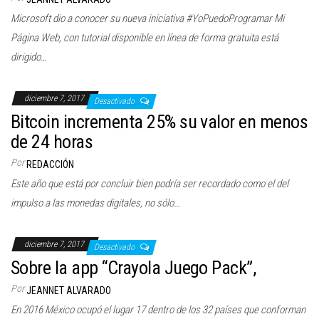
Microsoft dio a conocer su nueva iniciativa #YoPuedoProgramar Mi
Página Web, con tutorial disponible en línea de forma gratuita está
dirigido…
diciembre 7, 2017
Desactivado
Bitcoin incrementa 25% su valor en menos
de 24 horas
Por
REDACCIÓN
Este año que está por concluir bien podría ser recordado como el del
impulso a las monedas digitales, no sólo…
diciembre 7, 2017
Desactivado
Sobre la app “Crayola Juego Pack”,
Por
JEANNET ALVARADO
En 2016 México ocupó el lugar 17 dentro de los 32 países que conforman