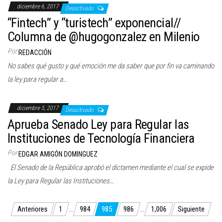
diciembre 6, 2017
Desactivado
“Fintech” y “turistech” exponencial//
Columna de @hugogonzalez en Milenio
Por
REDACCIÓN
No sabes qué gusto y qué emoción me da saber que por fin va caminando
la ley para regular a…
diciembre 5, 2017
Desactivado
Aprueba Senado Ley para Regular las
Instituciones de Tecnología Financiera
Por
EDGAR AMIGÓN DOMINGUEZ
El Senado de la República aprobó el dictamen mediante el cual se expide
la Ley para Regular las Instituciones…
Paginación
Anteriores
1
…
984
985
986
…
1,006
Siguiente