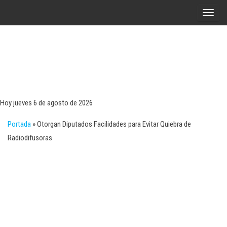
Saltar
A
al
l
contenido
t
e
r
Tecn
Noticias 
opinión
n
sobre
a
tecnologí
Hoy jueves 6 de agosto de 2026
y
r
negocio
Portada
»
Otorgan Diputados Facilidades para Evitar Quiebra de
l
Radiodifusoras
a
n
a
v
e
g
a