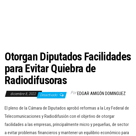
c
i
ó
n
Otorgan Diputados Facilidades
para Evitar Quiebra de
Radiodifusoras
Por
EDGAR AMIGÓN DOMINGUEZ
diciembre 8, 2022
Desactivado
El pleno de la Cámara de Diputados aprobó reformas a la Ley Federal de
Telecomunicaciones y Radiodifusión con el objetivo de otorgar
facilidades a las empresas, principalmente micro y pequeñas, de sector
a evitar problemas financieros y mantener un equilibrio económico para