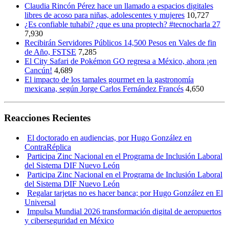
Claudia Rincón Pérez hace un llamado a espacios digitales
libres de acoso para niñas, adolescentes y mujeres
10,727
¿Es confiable tuhabi? ¿que es una proptech? #tecnocharla 27
7,930
Recibirán Servidores Públicos 14,500 Pesos en Vales de fin
de Año, FSTSE
7,285
El City Safari de Pokémon GO regresa a México, ahora ¡en
Cancún!
4,689
El impacto de los tamales gourmet en la gastronomía
mexicana, según Jorge Carlos Fernández Francés
4,650
Reacciones Recientes
El doctorado en audiencias, por Hugo González en
ContraRéplica
Participa Zinc Nacional en el Programa de Inclusión Laboral
del Sistema DIF Nuevo León
Participa Zinc Nacional en el Programa de Inclusión Laboral
del Sistema DIF Nuevo León
Regalar tarjetas no es hacer banca; por Hugo González en El
Universal
Impulsa Mundial 2026 transformación digital de aeropuertos
y ciberseguridad en México