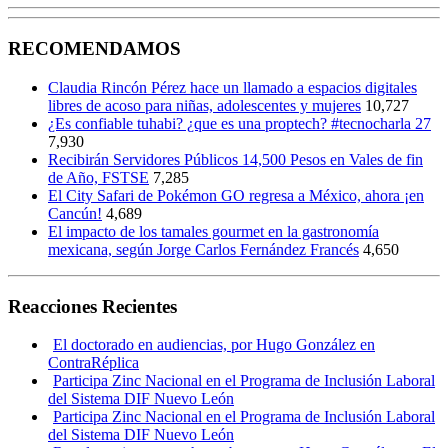
RECOMENDAMOS
Claudia Rincón Pérez hace un llamado a espacios digitales
libres de acoso para niñas, adolescentes y mujeres
10,727
¿Es confiable tuhabi? ¿que es una proptech? #tecnocharla 27
7,930
Recibirán Servidores Públicos 14,500 Pesos en Vales de fin
de Año, FSTSE
7,285
El City Safari de Pokémon GO regresa a México, ahora ¡en
Cancún!
4,689
El impacto de los tamales gourmet en la gastronomía
mexicana, según Jorge Carlos Fernández Francés
4,650
Reacciones Recientes
El doctorado en audiencias, por Hugo González en
ContraRéplica
Participa Zinc Nacional en el Programa de Inclusión Laboral
del Sistema DIF Nuevo León
Participa Zinc Nacional en el Programa de Inclusión Laboral
del Sistema DIF Nuevo León