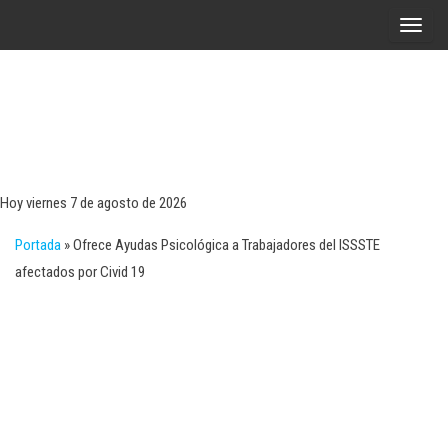
Saltar
A
al
l
contenido
t
e
r
Tecn
Noticias 
opinión
n
sobre
a
tecnologí
Hoy viernes 7 de agosto de 2026
y
r
negocio
Portada
»
Ofrece Ayudas Psicológica a Trabajadores del ISSSTE
l
afectados por Civid 19
a
n
a
v
e
g
a