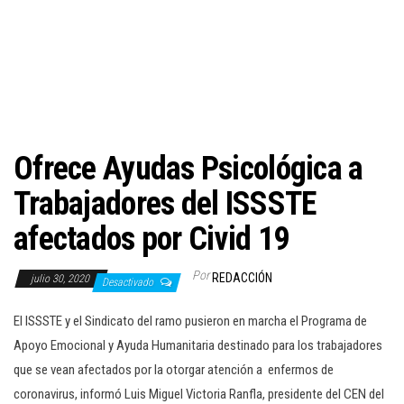
c
i
ó
n
Ofrece Ayudas Psicológica a
Trabajadores del ISSSTE
afectados por Civid 19
Por
REDACCIÓN
julio 30, 2020
Desactivado
El ISSSTE y el Sindicato del ramo pusieron en marcha el Programa de
Apoyo Emocional y Ayuda Humanitaria destinado para los trabajadores
que se vean afectados por la otorgar atención a enfermos de
coronavirus, informó Luis Miguel Victoria Ranfla, presidente del CEN del