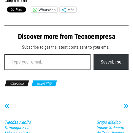
Comparte esto:
WhatsApp
Más
Discover more from Tecnoempresa
Subscribe to get the latest posts sent to your email.
Type your email…
Suscribirse
Categoría
GOBIERNO
Tiendas Adolfo
Grupo México
Dominguez en
Impide Solución
México ¿cierre
de Tres Huelgas