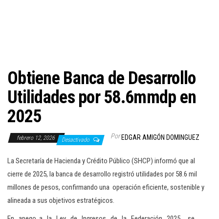
c
i
ó
n
Obtiene Banca de Desarrollo
Utilidades por 58.6mmdp en
2025
Por
EDGAR AMIGÓN DOMINGUEZ
febrero 12, 2026
Desactivado
La Secretaría de Hacienda y Crédito Público (SHCP) informó que al
cierre de 2025, la banca de desarrollo registró utilidades por 58.6 mil
millones de pesos, confirmando una operación eficiente, sostenible y
alineada a sus objetivos estratégicos.
En apego a la Ley de Ingresos de la Federación 2025, se