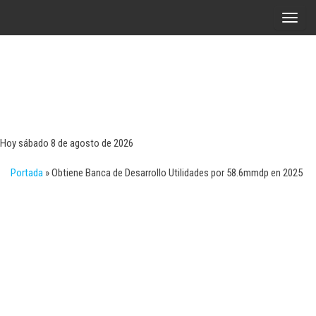
Saltar
A
al
l
contenido
t
e
r
Tecn
Noticias 
opinión
n
sobre
a
tecnologí
Hoy sábado 8 de agosto de 2026
y
r
negocio
Portada
»
Obtiene Banca de Desarrollo Utilidades por 58.6mmdp en 2025
l
a
n
a
v
e
g
a